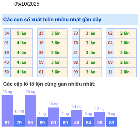
05/10/2025.
Các con số xuất hiện nhiều nhất gần đây
34
5 lần
15
3 lần
73
3 lần
02
2 lần
01
4 lần
16
3 lần
78
3 lần
04
2 lần
19
4 lần
39
3 lần
81
3 lần
06
2 lần
43
4 lần
59
3 lần
92
3 lần
09
2 lần
50
4 lần
61
3 lần
99
3 lần
11
2 lần
Các cặp lô tô lộn cùng gan nhiều nhất:
26 ng
26 ng
16 ng
14 ng
12 ng
10 ng
8 ng
7 ng
6 ng
5 ng
97
79
98
89
08
80
48
84
38
83