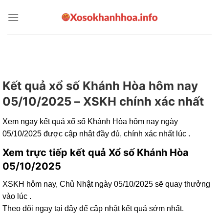
Skip
to
content
Kết quả xổ số Khánh Hòa hôm nay
05/10/2025 – XSKH chính xác nhất
Xem ngay kết quả xổ số Khánh Hòa hôm nay ngày
05/10/2025 được cập nhật đầy đủ, chính xác nhất lúc .
Xem trực tiếp kết quả Xổ số Khánh Hòa
05/10/2025
XSKH hôm nay, Chủ Nhật ngày 05/10/2025 sẽ quay thưởng
vào lúc .
Theo dõi ngay tại đây để cập nhật kết quả sớm nhất.