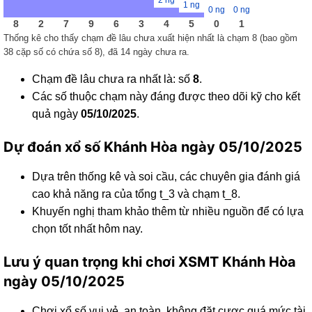
1 ng
0 ng
0 ng
8
2
7
9
6
3
4
5
0
1
Thống kê cho thấy chạm đề lâu chưa xuất hiện nhất là chạm 8 (bao gồm
38 cặp số có chứa số 8), đã 14 ngày chưa ra.
Chạm đề lâu chưa ra nhất là: số
8
.
Các số thuộc chạm này đáng được theo dõi kỹ cho kết
quả ngày
05/10/2025
.
Dự đoán xổ số Khánh Hòa ngày 05/10/2025
Dựa trên thống kê và soi cầu, các chuyên gia đánh giá
cao khả năng ra của tổng t_3 và chạm t_8.
Khuyến nghị tham khảo thêm từ nhiều nguồn để có lựa
chọn tốt nhất hôm nay.
Lưu ý quan trọng khi chơi XSMT Khánh Hòa
ngày 05/10/2025
Chơi xổ số vui vẻ, an toàn, không đặt cược quá mức tài