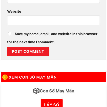
Website
Save my name, email, and website in this browser
for the next time I comment.
XEM CON SỐ MAY MẮN
🎲
Con Số May Mắn
LẤY SỐ