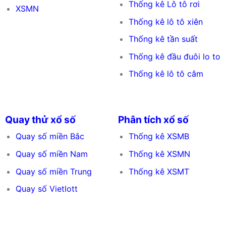
Thống kê Lô tô rơi
XSMN
26
66
(Rồng Bay)
Thống kê lô tô xiên
27
67
(Con Rùa)
Thống kê tần suất
28
68
(Con Gà)
Thống kê đầu đuôi lo to
29
69
(Con Lươn)
Thống kê lô tô câm
30
70
(Cá Đen)
31
71
(Con Tôm)
32
72
(Con Rắn)
Quay thử xổ số
Phân tích xổ số
33
73
(Con Nhện)
Quay số miền Bắc
Thống kê XSMB
34
74
(Con Nai)
Quay số miền Nam
Thống kê XSMN
35
75
(Con Dê)
Quay số miền Trung
Thống kê XSMT
36
76
(Bà Vải)
Quay số Vietlott
37
77
(Ông Trời)
38
78
(Ông Địa)
39
79
(Thần Tài)