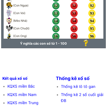
12
52
92
(Con Ngựa)
76
77
78
79
(0)
(0)
(1)
(0)
13
53
93
(Con Voi)
14
54
94
(Mèo Nhà)
80
81
82
83
(0)
(0)
(0)
(0)
15
55
95
(Con Chuột)
84
85
86
87
16
56
96
(Con Ong)
(0)
(0)
(0)
(0)
Ý nghĩa các con số từ 1 - 100
17
57
97
(Con Hạc)
88
89
90
91
18
58
98
(Mèo Rừng)
(0)
(0)
(0)
(0)
19
59
99
(Con Bướm)
92
93
94
95
20
60
(Con Rết)
(0)
(0)
(0)
(0)
21
61
(Cô Gái)
Thống kê xổ số
Kết quả xổ số
96
97
98
99
22
62
(Bồ Câu)
(0)
(0)
(0)
(0)
KQXS miền Bắc
Thống kê lô tô gan
23
63
(Con Khỉ)
KQXS miền Nam
Thống kê 2 số cuối giải
24
64
(Con Ếch)
ĐB
KQXS miền Trung
25
65
(Con Ó)