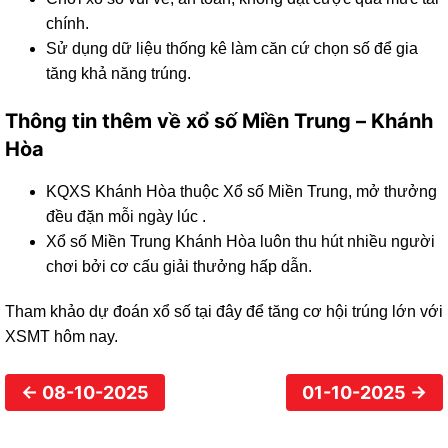
chính.
Sử dụng dữ liệu thống kê làm căn cứ chọn số để gia
tăng khả năng trúng.
Thông tin thêm về xổ số Miền Trung – Khánh
Hòa
KQXS Khánh Hòa thuộc Xổ số Miền Trung, mở thưởng
đều đặn mỗi ngày lúc .
Xổ số Miền Trung Khánh Hòa luôn thu hút nhiều người
chơi bởi cơ cấu giải thưởng hấp dẫn.
Tham khảo dự đoán xổ số tại đây để tăng cơ hội trúng lớn với
XSMT hôm nay.
← 08-10-2025
01-10-2025 →