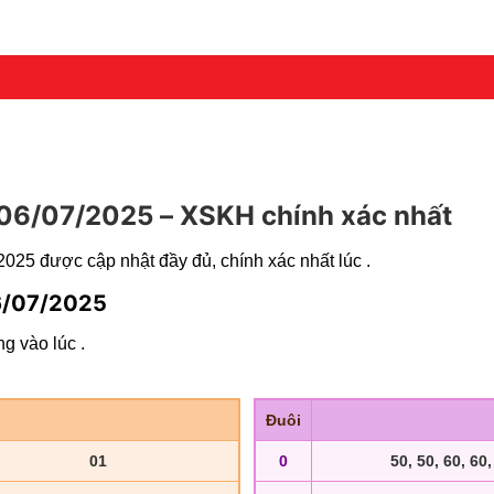
06/07/2025 – XSKH chính xác nhất
25 được cập nhật đầy đủ, chính xác nhất lúc .
06/07/2025
 vào lúc .
Đuôi
01
0
50, 50, 60, 60,