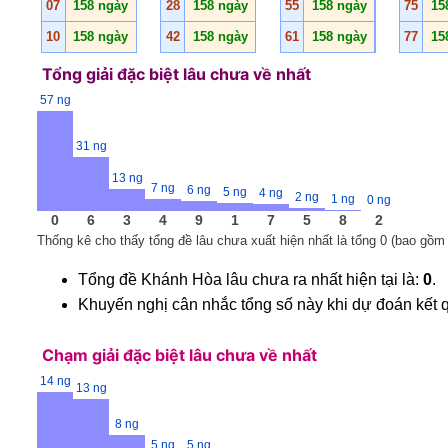
07
158 ngày
28
158 ngày
55
158 ngày
75
15
10
158 ngày
42
158 ngày
61
158 ngày
77
15
Tổng giải đặc biệt lâu chưa về nhất
57 ng
31 ng
13 ng
7 ng
6 ng
5 ng
4 ng
2 ng
1 ng
0 ng
0
6
3
4
9
1
7
5
8
2
Thống kê cho thấy tổng đề lâu chưa xuất hiện nhất là tổng 0 (bao gồm
Tổng đề Khánh Hòa lâu chưa ra nhất hiện tại là:
0
.
Khuyến nghị cân nhắc tổng số này khi dự đoán kết 
Chạm giải đặc biệt lâu chưa về nhất
14 ng
13 ng
8 ng
5 ng
5 ng