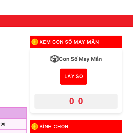
XEM CON SỐ MAY MẮN
🎲
Con Số May Mắn
LẤY SỐ
0
0
 90
BÌNH CHỌN