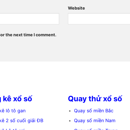
Website
for the next time I comment.
 kê xổ số
Quay thử xổ số
ê lô tô gan
Quay số miền Bắc
ê 2 số cuối giải ĐB
Quay số miền Nam