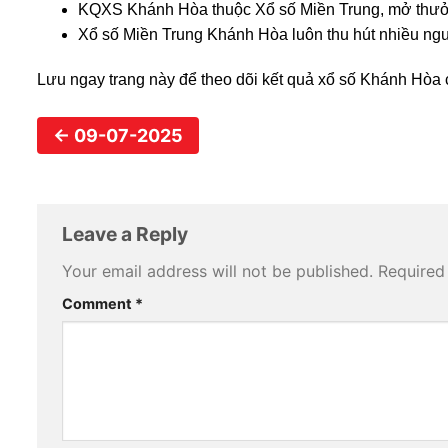
KQXS Khánh Hòa thuộc Xổ số Miền Trung, mở thưởn
Xổ số Miền Trung Khánh Hòa luôn thu hút nhiều ngư
Lưu ngay trang này để theo dõi kết quả xổ số Khánh Hòa 
← 09-07-2025
Leave a Reply
Your email address will not be published.
Required
Comment
*