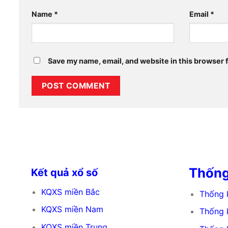
Name
*
Email
*
Save my name, email, and website in this browser 
Thống
Kết quả xổ số
KQXS miền Bắc
Thống k
KQXS miền Nam
Thống k
KQXS miền Trung