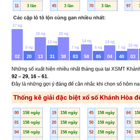
11
3 lần
45
3 lần
70
3 lần
97
Các cặp lô tô lộn cùng gan nhiều nhất:
27 ng
20 ng
20 ng
14 ng
13 ng
13 ng
10 ng
8 ng
7 ng
6 ng
7 ng
02
20
13
31
38
83
58
85
04
40
03
Những số xuất hiện nhiều nhất tháng qua tại XSMT Khán
92 – 29, 16 – 61
.
Đây là những gợi ý đáng để cân nhắc khi chọn số hôm na
Thống kê giải đặc biệt xổ số Khánh Hòa
00
158 ngày
19
158 ngày
45
158 ngày
64
15
01
158 ngày
20
158 ngày
50
158 ngày
73
15
04
158 ngày
21
158 ngày
52
158 ngày
74
15