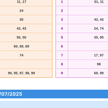
11, 17
1
01, 11
24
2
35
3
43, 43
43, 43
4
24, 74
50, 50
5
35, 95
60, 60, 69
6
74
7
17, 97
8
98
90, 95, 97, 98, 99
9
69, 99
6/07/2025