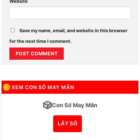
Website
Save my name, email, and website in this browser
for the next time I comment.
XEM CON SỐ MAY MẮN
🎲
Con Số May Mắn
LẤY SỐ