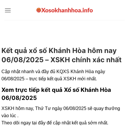
Skip
to
content
Kết quả xổ số Khánh Hòa hôm nay
06/08/2025 – XSKH chính xác nhất
Cập nhật nhanh và đầy đủ KQXS Khánh Hòa ngày
06/08/2025 – trực tiếp kết quả XSKH mới nhất.
Xem trực tiếp kết quả Xổ số Khánh Hòa
06/08/2025
XSKH hôm nay, Thứ Tư ngày 06/08/2025 sẽ quay thưởng
vào lúc .
Theo dõi ngay tại đây để cập nhật kết quả sớm nhất.