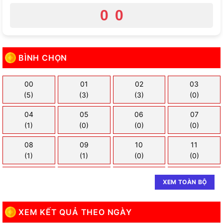
0
0
BÌNH CHỌN
00
01
02
03
(5)
(3)
(3)
(0)
04
05
06
07
(1)
(0)
(0)
(0)
08
09
10
11
(1)
(1)
(0)
(0)
12
13
14
15
XEM TOÀN BỘ
(0)
(0)
(0)
(0)
16
17
18
19
XEM KẾT QUẢ THEO NGÀY
(0)
(0)
(0)
(0)