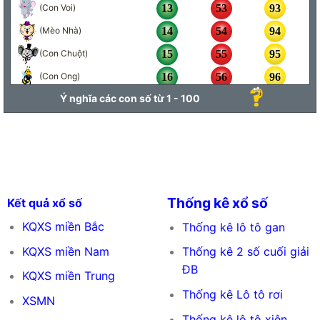
(0)
(0)
(1)
(0)
13
53
93
(Con Voi)
14
54
94
(Mèo Nhà)
80
81
82
83
(0)
(0)
(0)
(0)
15
55
95
(Con Chuột)
84
85
86
87
16
56
96
(Con Ong)
(0)
(0)
(0)
(0)
Ý nghĩa các con số từ 1 - 100
17
57
97
(Con Hạc)
88
89
90
91
18
58
98
(Mèo Rừng)
(0)
(0)
(0)
(0)
19
59
99
(Con Bướm)
92
93
94
95
20
60
(Con Rết)
(0)
(0)
(0)
(0)
21
61
(Cô Gái)
Thống kê xổ số
Kết quả xổ số
96
97
98
99
22
62
(Bồ Câu)
(0)
(0)
(0)
(0)
KQXS miền Bắc
Thống kê lô tô gan
23
63
(Con Khỉ)
KQXS miền Nam
Thống kê 2 số cuối giải
24
64
(Con Ếch)
ĐB
KQXS miền Trung
25
65
(Con Ó)
Thống kê Lô tô rơi
XSMN
26
66
(Rồng Bay)
Thống kê lô tô xiên