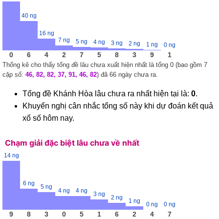
40 ng
16 ng
7 ng
5 ng
4 ng
3 ng
2 ng
1 ng
0 ng
0
6
4
2
7
5
8
3
9
1
Thống kê cho thấy tổng đề lâu chưa xuất hiện nhất là tổng 0 (bao gồm 7
cặp số:
46, 82, 82, 37, 91, 46, 82
) đã 66 ngày chưa ra.
Tổng đề Khánh Hòa lâu chưa ra nhất hiện tại là:
0
.
Khuyến nghị cân nhắc tổng số này khi dự đoán kết quả
xổ số hôm nay.
Chạm giải đặc biệt lâu chưa về nhất
14 ng
6 ng
5 ng
4 ng
4 ng
3 ng
2 ng
1 ng
0 ng
0 ng
9
8
3
0
5
1
6
2
4
7