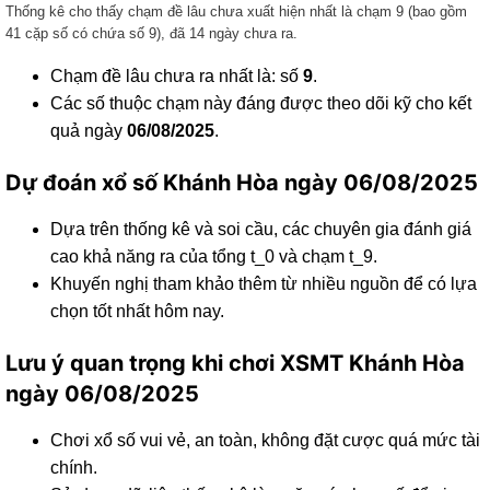
Thống kê cho thấy chạm đề lâu chưa xuất hiện nhất là chạm 9 (bao gồm
41 cặp số có chứa số 9), đã 14 ngày chưa ra.
Chạm đề lâu chưa ra nhất là: số
9
.
Các số thuộc chạm này đáng được theo dõi kỹ cho kết
quả ngày
06/08/2025
.
Dự đoán xổ số Khánh Hòa ngày 06/08/2025
Dựa trên thống kê và soi cầu, các chuyên gia đánh giá
cao khả năng ra của tổng t_0 và chạm t_9.
Khuyến nghị tham khảo thêm từ nhiều nguồn để có lựa
chọn tốt nhất hôm nay.
Lưu ý quan trọng khi chơi XSMT Khánh Hòa
ngày 06/08/2025
Chơi xổ số vui vẻ, an toàn, không đặt cược quá mức tài
chính.