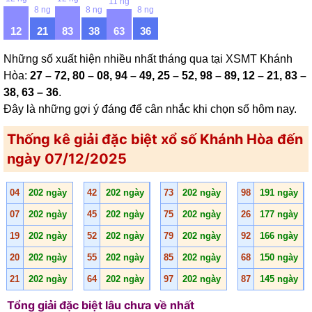
11 ng
8 ng
8 ng
8 ng
12
21
83
38
63
36
Những số xuất hiện nhiều nhất tháng qua tại XSMT Khánh
Hòa:
27 – 72, 80 – 08, 94 – 49, 25 – 52, 98 – 89, 12 – 21, 83 –
38, 63 – 36
.
Đây là những gợi ý đáng để cân nhắc khi chọn số hôm nay.
Thống kê giải đặc biệt xổ số Khánh Hòa đến
ngày 07/12/2025
04
202 ngày
42
202 ngày
73
202 ngày
98
191 ngày
07
202 ngày
45
202 ngày
75
202 ngày
26
177 ngày
19
202 ngày
52
202 ngày
79
202 ngày
92
166 ngày
20
202 ngày
55
202 ngày
85
202 ngày
68
150 ngày
21
202 ngày
64
202 ngày
97
202 ngày
87
145 ngày
Tổng giải đặc biệt lâu chưa về nhất