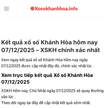
Skip
to
content
Kết quả xổ số Khánh Hòa hôm nay
07/12/2025 – XSKH chính xác nhất
Xem ngay kết quả xổ số Khánh Hòa hôm nay ngày
07/12/2025 được cập nhật đầy đủ, chính xác nhất lúc .
Xem trực tiếp kết quả Xổ số Khánh Hòa
07/12/2025
XSKH hôm nay, Chủ Nhật ngày 07/12/2025 sẽ quay thưởng
vào lúc .
Theo dõi ngay tại đây để cập nhật kết quả sớm nhất.