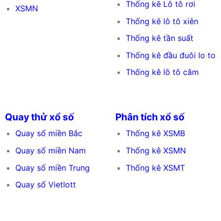
Thống kê Lô tô rơi
XSMN
26
66
(Rồng Bay)
Thống kê lô tô xiên
27
67
(Con Rùa)
Thống kê tần suất
28
68
(Con Gà)
Thống kê đầu đuôi lo to
29
69
(Con Lươn)
Thống kê lô tô câm
30
70
(Cá Đen)
31
71
(Con Tôm)
32
72
(Con Rắn)
Quay thử xổ số
Phân tích xổ số
33
73
(Con Nhện)
Quay số miền Bắc
Thống kê XSMB
34
74
(Con Nai)
Quay số miền Nam
Thống kê XSMN
35
75
(Con Dê)
Quay số miền Trung
Thống kê XSMT
36
76
(Bà Vải)
Quay số Vietlott
37
77
(Ông Trời)
38
78
(Ông Địa)
39
79
(Thần Tài)