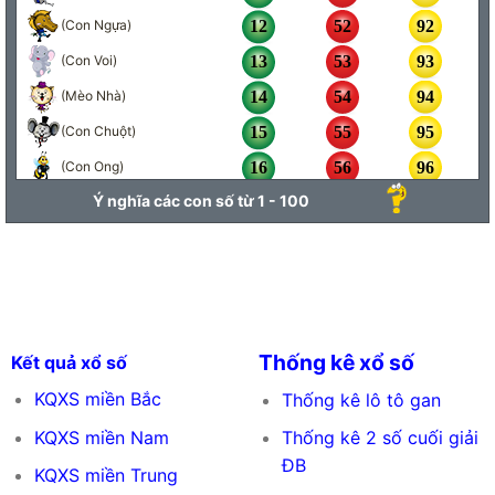
12
52
92
(Con Ngựa)
76
77
78
79
(0)
(0)
(1)
(0)
13
53
93
(Con Voi)
14
54
94
(Mèo Nhà)
80
81
82
83
(0)
(0)
(0)
(0)
15
55
95
(Con Chuột)
84
85
86
87
16
56
96
(Con Ong)
(0)
(0)
(0)
(0)
Ý nghĩa các con số từ 1 - 100
17
57
97
(Con Hạc)
88
89
90
91
18
58
98
(Mèo Rừng)
(0)
(0)
(0)
(0)
19
59
99
(Con Bướm)
92
93
94
95
20
60
(Con Rết)
(0)
(0)
(0)
(0)
21
61
(Cô Gái)
Thống kê xổ số
Kết quả xổ số
96
97
98
99
22
62
(Bồ Câu)
(0)
(0)
(0)
(0)
KQXS miền Bắc
Thống kê lô tô gan
23
63
(Con Khỉ)
KQXS miền Nam
Thống kê 2 số cuối giải
24
64
(Con Ếch)
ĐB
KQXS miền Trung
25
65
(Con Ó)