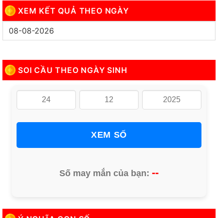
16
17
18
19
XEM KẾT QUẢ THEO NGÀY
(0)
(0)
(0)
(0)
20
21
22
23
(0)
(0)
(0)
(0)
24
25
26
27
SOI CẦU THEO NGÀY SINH
(0)
(0)
(0)
(0)
28
29
30
31
(0)
(0)
(0)
(0)
32
33
34
35
(0)
(0)
(1)
(0)
XEM SỐ
36
37
38
39
(0)
(0)
(0)
(0)
--
Số may mắn của bạn:
40
41
42
43
(0)
(0)
(0)
(0)
44
45
46
47