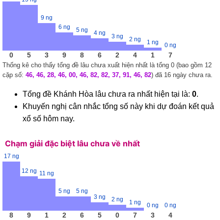
9 ng
6 ng
5 ng
4 ng
3 ng
2 ng
1 ng
0 ng
0
5
3
9
8
6
2
4
1
7
Thống kê cho thấy tổng đề lâu chưa xuất hiện nhất là tổng 0 (bao gồm 12
cặp số:
46, 46, 28, 46, 00, 46, 82, 82, 37, 91, 46, 82
) đã 16 ngày chưa ra.
Tổng đề Khánh Hòa lâu chưa ra nhất hiện tại là:
0
.
Khuyến nghị cân nhắc tổng số này khi dự đoán kết quả
xổ số hôm nay.
Chạm giải đặc biệt lâu chưa về nhất
17 ng
12 ng
11 ng
5 ng
5 ng
3 ng
2 ng
1 ng
0 ng
0 ng
8
9
1
2
6
5
0
7
3
4