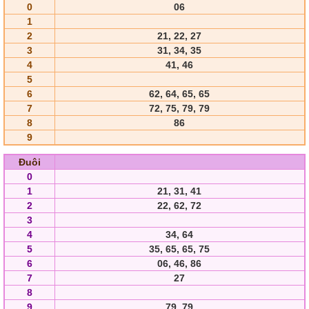
0
06
1
2
21, 22, 27
3
31, 34, 35
4
41, 46
5
6
62, 64, 65, 65
7
72, 75, 79, 79
8
86
9
Đuôi
0
1
21, 31, 41
2
22, 62, 72
3
4
34, 64
5
35, 65, 65, 75
6
06, 46, 86
7
27
8
9
79, 79