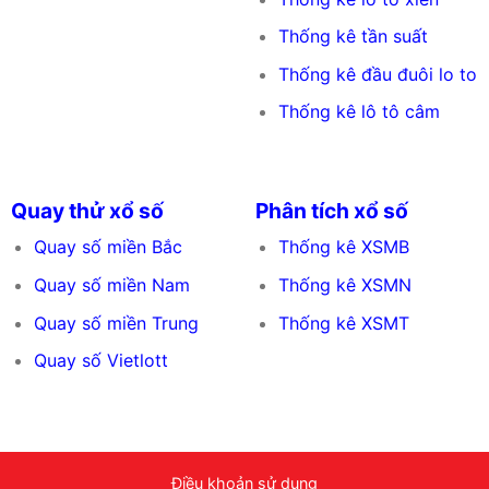
27
67
(Con Rùa)
Thống kê tần suất
28
68
(Con Gà)
Thống kê đầu đuôi lo to
29
69
(Con Lươn)
Thống kê lô tô câm
30
70
(Cá Đen)
31
71
(Con Tôm)
32
72
(Con Rắn)
Quay thử xổ số
Phân tích xổ số
33
73
(Con Nhện)
Quay số miền Bắc
Thống kê XSMB
34
74
(Con Nai)
Quay số miền Nam
Thống kê XSMN
35
75
(Con Dê)
Quay số miền Trung
Thống kê XSMT
36
76
(Bà Vải)
Quay số Vietlott
37
77
(Ông Trời)
38
78
(Ông Địa)
39
79
(Thần Tài)
40
80
(Ông Táo)
Điều khoản sử dụng