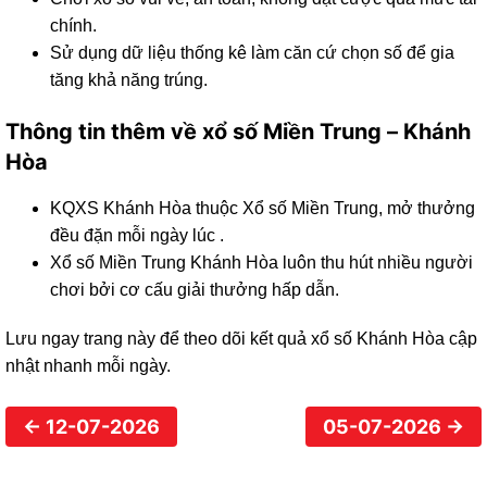
chính.
Sử dụng dữ liệu thống kê làm căn cứ chọn số để gia
tăng khả năng trúng.
Thông tin thêm về xổ số Miền Trung – Khánh
Hòa
KQXS Khánh Hòa thuộc Xổ số Miền Trung, mở thưởng
đều đặn mỗi ngày lúc .
Xổ số Miền Trung Khánh Hòa luôn thu hút nhiều người
chơi bởi cơ cấu giải thưởng hấp dẫn.
Lưu ngay trang này để theo dõi kết quả xổ số Khánh Hòa cập
nhật nhanh mỗi ngày.
← 12-07-2026
05-07-2026 →