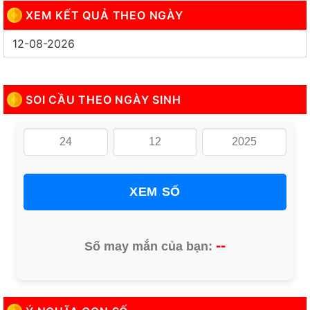
16
17
18
19
XEM KẾT QUẢ THEO NGÀY
(0)
(0)
(0)
(0)
20
21
22
23
(0)
(0)
(0)
(0)
24
25
26
27
SOI CẦU THEO NGÀY SINH
(0)
(0)
(0)
(0)
28
29
30
31
(0)
(0)
(0)
(0)
32
33
34
35
(0)
(0)
(1)
(0)
XEM SỐ
36
37
38
39
(0)
(0)
(0)
(0)
--
Số may mắn của bạn:
40
41
42
43
(0)
(0)
(0)
(0)
44
45
46
47