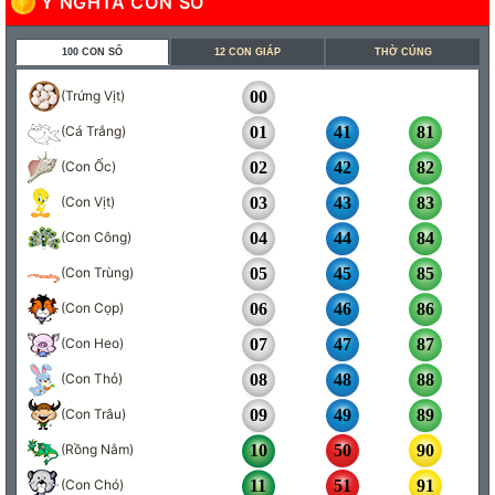
Ý NGHĨA CON SỐ
(0)
(0)
(0)
(0)
48
49
50
51
100 CON SỐ
12 CON GIÁP
THỜ CÚNG
(0)
(0)
(0)
(0)
00
(Trứng Vịt)
52
53
54
55
01
41
81
(Cá Trắng)
(0)
(0)
(0)
(0)
02
42
82
(Con Ốc)
56
57
58
59
03
43
83
(Con Vịt)
(0)
(0)
(0)
(0)
04
44
84
(Con Công)
60
61
62
63
05
45
85
(Con Trùng)
(0)
(0)
(0)
(0)
06
46
86
(Con Cọp)
64
65
66
67
07
47
87
(Con Heo)
(0)
(0)
(0)
(0)
08
48
88
(Con Thỏ)
68
69
70
71
(0)
(0)
(0)
(0)
09
49
89
(Con Trâu)
10
50
90
(Rồng Nằm)
72
73
74
75
(0)
(0)
(0)
(0)
11
51
91
(Con Chó)