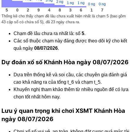
3 ng
2 ng
1 ng
1 ng
0 ng
0 ng
5
0
2
9
4
8
3
6
1
7
Thống kê cho thấy chạm đề lâu chưa xuất hiện nhất là chạm 5 (bao gồm
43 cặp số có chứa số 5), đã 23 ngày chưa ra.
Chạm đề lâu chưa ra nhất là: số
5
.
Các số thuộc chạm này đáng được theo dõi kỹ cho kết
quả ngày
08/07/2026
.
Dự đoán xổ số Khánh Hòa ngày 08/07/2026
Dựa trên thống kê và soi cầu, các chuyên gia đánh giá
cao khả năng ra của tổng t_6 và chạm t_5.
Khuyến nghị tham khảo thêm từ nhiều nguồn để có lựa
chọn tốt nhất hôm nay.
Lưu ý quan trọng khi chơi XSMT Khánh Hòa
ngày 08/07/2026
Chơi xổ số vui vẻ, an toàn, không đặt cược quá mức tài