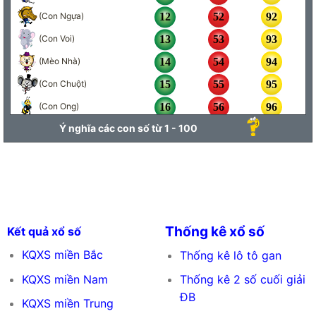
12
52
92
(Con Ngựa)
76
77
78
79
(0)
(0)
(1)
(0)
13
53
93
(Con Voi)
14
54
94
(Mèo Nhà)
80
81
82
83
(0)
(0)
(0)
(0)
15
55
95
(Con Chuột)
84
85
86
87
16
56
96
(Con Ong)
(0)
(0)
(0)
(0)
Ý nghĩa các con số từ 1 - 100
17
57
97
(Con Hạc)
88
89
90
91
18
58
98
(Mèo Rừng)
(0)
(0)
(0)
(0)
19
59
99
(Con Bướm)
92
93
94
95
20
60
(Con Rết)
(0)
(0)
(0)
(0)
21
61
(Cô Gái)
Thống kê xổ số
Kết quả xổ số
96
97
98
99
22
62
(Bồ Câu)
(0)
(0)
(0)
(0)
KQXS miền Bắc
Thống kê lô tô gan
23
63
(Con Khỉ)
KQXS miền Nam
Thống kê 2 số cuối giải
24
64
(Con Ếch)
ĐB
KQXS miền Trung
25
65
(Con Ó)