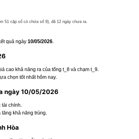
con tom
con ran
con nhen
m 51 cặp số có chứa số 9), đã 12 ngày chưa ra.
con nai
con de
kết quả ngày
10/05/2026
.
ba vai
26
ong troi
iá cao khả năng ra của tổng t_8 và chạm t_9.
ong dia
ựa chọn tốt nhất hôm nay.
than tai
òa ngày 10/05/2026
ong tao
tài chính.
 tăng khả năng trúng.
nh Hòa