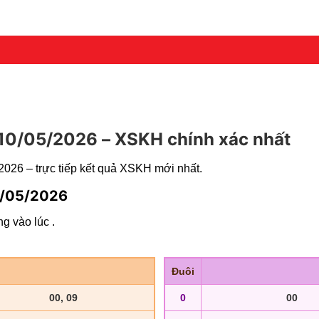
10/05/2026 – XSKH chính xác nhất
26 – trực tiếp kết quả XSKH mới nhất.
10/05/2026
 vào lúc .
Đuôi
00, 09
0
00