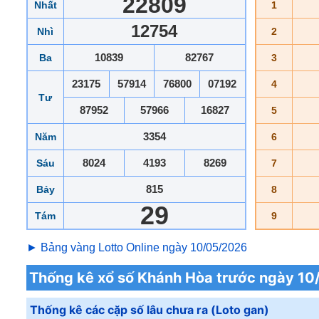
22809
Nhất
1
12754
Nhì
2
10839
82767
Ba
3
23175
57914
76800
07192
4
Tư
87952
57966
16827
5
3354
Năm
6
8024
4193
8269
Sáu
7
815
Bảy
8
29
Tám
9
► Bảng vàng Lotto Online ngày 10/05/2026
Thống kê xổ số Khánh Hòa trước ngày 1
Thống kê các cặp số lâu chưa ra (Loto gan)