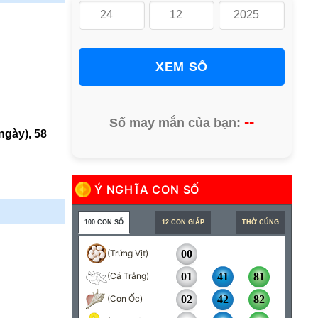
28
29
30
31
(0)
(0)
(0)
(0)
32
33
34
35
XEM SỐ
(0)
(0)
(1)
(0)
36
37
38
39
(0)
(0)
(0)
(0)
--
Số may mắn của bạn:
 ngày), 58
40
41
42
43
(0)
(0)
(0)
(0)
44
45
46
47
Ý NGHĨA CON SỐ
(0)
(0)
(0)
(0)
48
49
50
51
100 CON SỐ
12 CON GIÁP
THỜ CÚNG
(0)
(0)
(0)
(0)
00
(Trứng Vịt)
52
53
54
55
01
41
81
(Cá Trắng)
(0)
(0)
(0)
(0)
02
42
82
(Con Ốc)
56
57
58
59