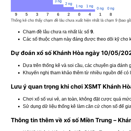
3 ng
2 ng
1 ng
1 ng
0 ng
0 ng
9
5
3
7
6
2
0
4
1
8
Thống kê cho thấy chạm đề lâu chưa xuất hiện nhất là chạm 9 (bao gồ
Chạm đề lâu chưa ra nhất là: số
9
.
Các số thuộc chạm này đáng được theo dõi kỹ cho 
Dự đoán xổ số Khánh Hòa ngày 10/05/20
Dựa trên thống kê và soi cầu, các chuyên gia đánh g
Khuyến nghị tham khảo thêm từ nhiều nguồn để có l
Lưu ý quan trọng khi chơi XSMT Khánh H
Chơi xổ số vui vẻ, an toàn, không đặt cược quá mức 
Sử dụng dữ liệu thống kê làm căn cứ chọn số để gia
Thông tin thêm về xổ số Miền Trung – Khá