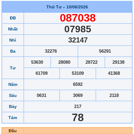
Thứ Tư – 10/06/2026
087038
ĐB
07985
Nhất
32147
Nhì
32276
56291
Ba
53630
28080
28722
29138
Tư
61709
53109
41368
6592
Năm
0631
3069
2118
Sáu
217
Bảy
78
Tám
Đầu