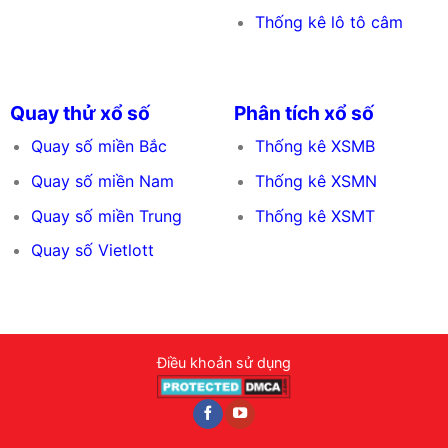
Thống kê lô tô câm
30
70
(Cá Đen)
31
71
(Con Tôm)
32
72
(Con Rắn)
Quay thử xổ số
Phân tích xổ số
33
73
(Con Nhện)
Quay số miền Bắc
Thống kê XSMB
34
74
(Con Nai)
Quay số miền Nam
Thống kê XSMN
35
75
(Con Dê)
Quay số miền Trung
Thống kê XSMT
36
76
(Bà Vải)
Quay số Vietlott
37
77
(Ông Trời)
38
78
(Ông Địa)
39
79
(Thần Tài)
40
80
(Ông Táo)
Điều khoản sử dụng