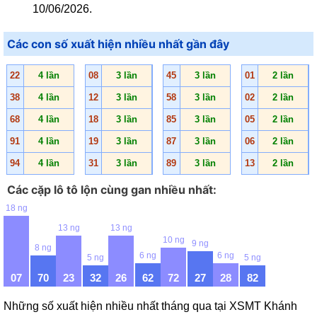
10/06/2026.
Các con số xuất hiện nhiều nhất gần đây
22
4 lần
08
3 lần
45
3 lần
01
2 lần
38
4 lần
12
3 lần
58
3 lần
02
2 lần
68
4 lần
18
3 lần
85
3 lần
05
2 lần
91
4 lần
19
3 lần
87
3 lần
06
2 lần
94
4 lần
31
3 lần
89
3 lần
13
2 lần
Các cặp lô tô lộn cùng gan nhiều nhất:
18 ng
13 ng
13 ng
10 ng
9 ng
8 ng
6 ng
6 ng
5 ng
5 ng
07
70
23
32
26
62
72
27
28
82
Những số xuất hiện nhiều nhất tháng qua tại XSMT Khánh