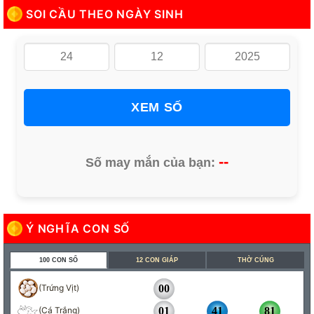
24
25
26
27
SOI CẦU THEO NGÀY SINH
(0)
(0)
(0)
(0)
28
29
30
31
(0)
(0)
(0)
(0)
32
33
34
35
(0)
(0)
(1)
(0)
XEM SỐ
36
37
38
39
(0)
(0)
(0)
(0)
--
Số may mắn của bạn:
40
41
42
43
(0)
(0)
(0)
(0)
44
45
46
47
Ý NGHĨA CON SỐ
(0)
(0)
(0)
(0)
48
49
50
51
100 CON SỐ
12 CON GIÁP
THỜ CÚNG
(0)
(0)
(0)
(0)
00
(Trứng Vịt)
52
53
54
55
01
41
81
(Cá Trắng)