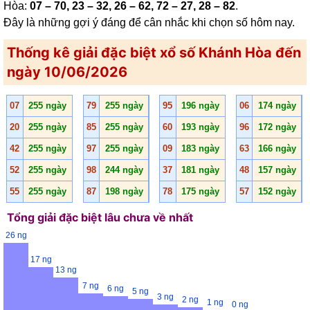
Hòa:
07 – 70, 23 – 32, 26 – 62, 72 – 27, 28 – 82
.
Đây là những gợi ý đáng để cân nhắc khi chọn số hôm nay.
Thống kê giải đặc biệt xổ số Khánh Hòa đến
ngày 10/06/2026
07
255 ngày
79
255 ngày
95
196 ngày
06
174 ngày
20
255 ngày
85
255 ngày
60
193 ngày
96
172 ngày
42
255 ngày
97
255 ngày
09
183 ngày
63
166 ngày
52
255 ngày
98
244 ngày
37
181 ngày
48
157 ngày
55
255 ngày
87
198 ngày
78
175 ngày
57
152 ngày
Tổng giải đặc biệt lâu chưa về nhất
26 ng
17 ng
13 ng
7 ng
6 ng
5 ng
3 ng
2 ng
1 ng
0 ng