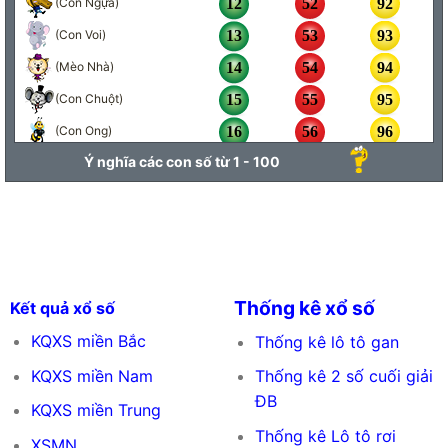
12
52
92
(Con Ngựa)
76
77
78
79
(0)
(0)
(1)
(0)
13
53
93
(Con Voi)
14
54
94
(Mèo Nhà)
80
81
82
83
(0)
(0)
(0)
(0)
15
55
95
(Con Chuột)
84
85
86
87
16
56
96
(Con Ong)
(0)
(0)
(0)
(0)
Ý nghĩa các con số từ 1 - 100
17
57
97
(Con Hạc)
88
89
90
91
18
58
98
(Mèo Rừng)
(0)
(0)
(0)
(0)
19
59
99
(Con Bướm)
92
93
94
95
20
60
(Con Rết)
(0)
(0)
(0)
(0)
21
61
(Cô Gái)
Thống kê xổ số
Kết quả xổ số
96
97
98
99
22
62
(Bồ Câu)
(0)
(0)
(0)
(0)
KQXS miền Bắc
Thống kê lô tô gan
23
63
(Con Khỉ)
KQXS miền Nam
Thống kê 2 số cuối giải
24
64
(Con Ếch)
ĐB
KQXS miền Trung
25
65
(Con Ó)
Thống kê Lô tô rơi
XSMN