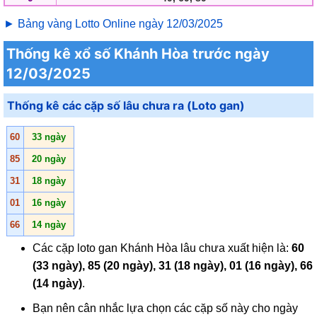
► Bảng vàng Lotto Online ngày 12/03/2025
Thống kê xổ số Khánh Hòa trước ngày
12/03/2025
Thống kê các cặp số lâu chưa ra (Loto gan)
60
33 ngày
85
20 ngày
31
18 ngày
01
16 ngày
66
14 ngày
Các cặp loto gan Khánh Hòa lâu chưa xuất hiện là:
60
(33 ngày), 85 (20 ngày), 31 (18 ngày), 01 (16 ngày), 66
(14 ngày)
.
Bạn nên cân nhắc lựa chọn các cặp số này cho ngày