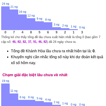
24 ng
21 ng
16 ng
12 ng
9 ng
8 ng
3 ng
2 ng
1 ng
0 ng
0
7
4
8
5
6
9
2
1
3
Thống kê cho thấy tổng đề lâu chưa xuất hiện nhất là tổng 0 (bao gồm 7
cặp số:
46, 82, 82, 37, 91, 46, 82
) đã 24 ngày chưa ra.
Tổng đề Khánh Hòa lâu chưa ra nhất hiện tại là:
0
.
Khuyến nghị cân nhắc tổng số này khi dự đoán kết quả
xổ số hôm nay.
Chạm giải đặc biệt lâu chưa về nhất
19 ng
11 ng
6 ng
6 ng
5 ng
4 ng
2 ng
1 ng
0 ng
0 ng