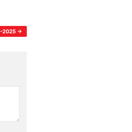
1-2025 →