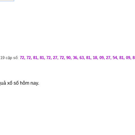
con hac
meo rung
con buom
con ret
co gai
bo cau
 19 cặp số:
72, 72, 81, 81, 72, 27, 72, 90, 36, 63, 81, 18, 09, 27, 54, 81, 09, 
con khi
con ech
con o
quả xổ số hôm nay.
rong bay
con rua
con ga
con luon
ca den