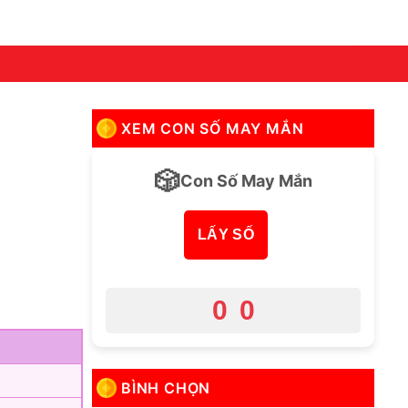
XEM CON SỐ MAY MẮN
🎲
Con Số May Mắn
LẤY SỐ
0
0
BÌNH CHỌN