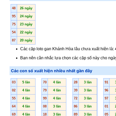
48
26 ngày
95
24 ngày
75
23 ngày
54
22 ngày
87
20 ngày
Các cặp loto gan Khánh Hòa lâu chưa xuất hiện là:
Bạn nên cân nhắc lựa chọn các cặp số này cho ngà
Các con số xuất hiện nhiều nhất gần đây
03
5 lần
70
4 lần
28
3 lần
91
02
4 lần
79
4 lần
39
3 lần
96
55
4 lần
99
4 lần
72
3 lần
97
64
4 lần
08
3 lần
86
3 lần
01
69
4 lần
18
3 lần
89
3 lần
05