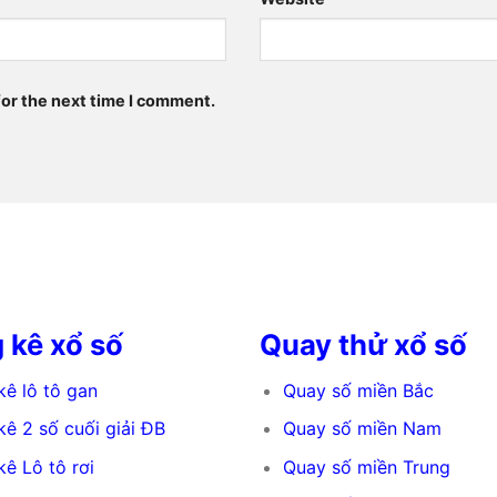
for the next time I comment.
 kê xổ số
Quay thử xổ số
ê lô tô gan
Quay số miền Bắc
ê 2 số cuối giải ĐB
Quay số miền Nam
ê Lô tô rơi
Quay số miền Trung