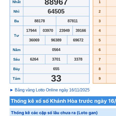
88967
Nhất
1
64505
Nhì
2
88178
87811
Ba
3
17944
03970
23949
39166
4
Tư
36069
96389
69672
5
0564
Năm
6
6264
3701
3378
Sáu
7
655
Bảy
8
33
Tám
9
► Bảng vàng Lotto Online ngày 16/11/2025
Thống kê xổ số Khánh Hòa trước ngày 16
Thống kê các cặp số lâu chưa ra (Loto gan)