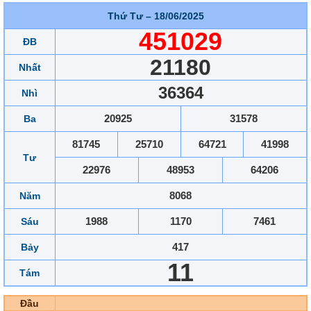
Thứ Tư – 18/06/2025
451029
ĐB
21180
Nhất
36364
Nhì
20925
31578
Ba
81745
25710
64721
41998
Tư
22976
48953
64206
8068
Năm
1988
1170
7461
Sáu
417
Bảy
11
Tám
Đầu