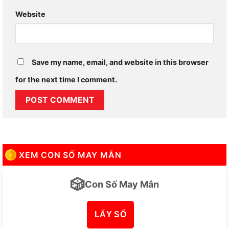
Website
Save my name, email, and website in this browser
for the next time I comment.
XEM CON SỐ MAY MẮN
🎲
Con Số May Mắn
LẤY SỐ