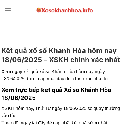
Skip
to
content
Kết quả xổ số Khánh Hòa hôm nay
18/06/2025 – XSKH chính xác nhất
Xem ngay kết quả xổ số Khánh Hòa hôm nay ngày
18/06/2025 được cập nhật đầy đủ, chính xác nhất lúc .
Xem trực tiếp kết quả Xổ số Khánh Hòa
18/06/2025
XSKH hôm nay, Thứ Tư ngày 18/06/2025 sẽ quay thưởng
vào lúc .
Theo dõi ngay tại đây để cập nhật kết quả sớm nhất.