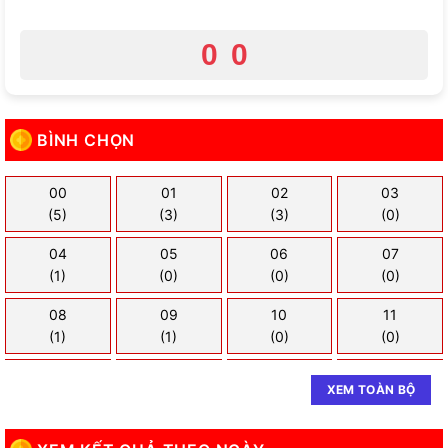
0
0
BÌNH CHỌN
00
01
02
03
(5)
(3)
(3)
(0)
04
05
06
07
(1)
(0)
(0)
(0)
08
09
10
11
(1)
(1)
(0)
(0)
12
13
14
15
XEM TOÀN BỘ
(0)
(0)
(0)
(0)
16
17
18
19