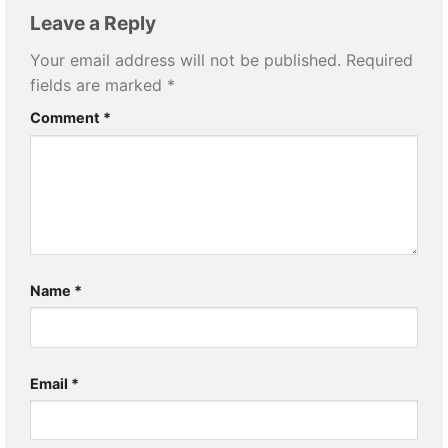
Leave a Reply
Your email address will not be published.
Required
fields are marked
*
Comment
*
Name
*
Email
*