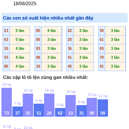
18/06/2025.
Các con số xuất hiện nhiều nhất gần đây
23
5 lần
85
4 lần
22
3 lần
50
3 lần
63
5 lần
00
3 lần
25
3 lần
61
3 lần
10
4 lần
03
3 lần
36
3 lần
65
3 lần
53
4 lần
08
3 lần
41
3 lần
70
3 lần
80
4 lần
19
3 lần
45
3 lần
91
3 lần
Các cặp lô tô lộn cùng gan nhiều nhất:
20 ng
16 ng
16 ng
15 ng
13 ng
12 ng
9 ng
8 ng
7 ng
6 ng
73
37
15
51
26
62
13
31
90
09
11 ng
10 ng