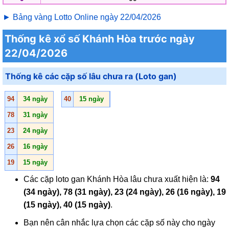
► Bảng vàng Lotto Online ngày 22/04/2026
Thống kê xổ số Khánh Hòa trước ngày
22/04/2026
Thống kê các cặp số lâu chưa ra (Loto gan)
94
34 ngày
40
15 ngày
78
31 ngày
23
24 ngày
26
16 ngày
19
15 ngày
Các cặp loto gan Khánh Hòa lâu chưa xuất hiện là:
94
(34 ngày), 78 (31 ngày), 23 (24 ngày), 26 (16 ngày), 19
(15 ngày), 40 (15 ngày)
.
Bạn nên cân nhắc lựa chọn các cặp số này cho ngày