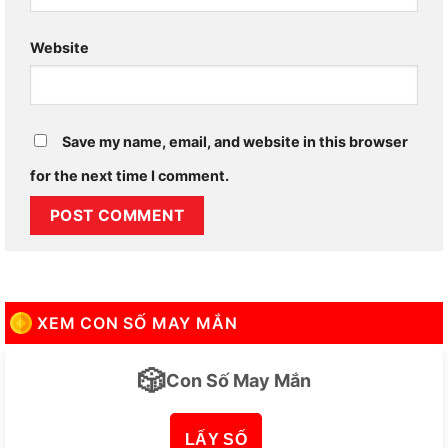
Website
Save my name, email, and website in this browser
for the next time I comment.
XEM CON SỐ MAY MẮN
🎲
Con Số May Mắn
LẤY SỐ