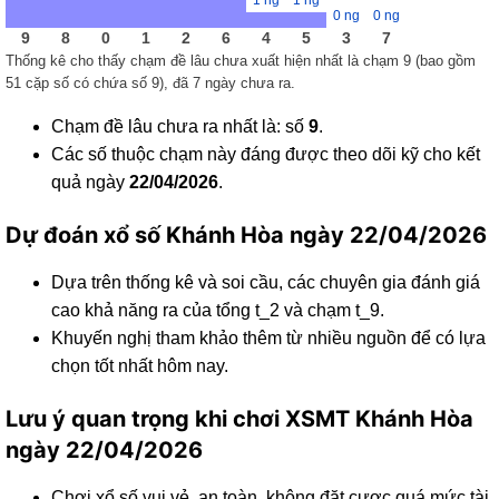
0 ng
0 ng
9
8
0
1
2
6
4
5
3
7
Thống kê cho thấy chạm đề lâu chưa xuất hiện nhất là chạm 9 (bao gồm
51 cặp số có chứa số 9), đã 7 ngày chưa ra.
Chạm đề lâu chưa ra nhất là: số
9
.
Các số thuộc chạm này đáng được theo dõi kỹ cho kết
quả ngày
22/04/2026
.
Dự đoán xổ số Khánh Hòa ngày 22/04/2026
Dựa trên thống kê và soi cầu, các chuyên gia đánh giá
cao khả năng ra của tổng t_2 và chạm t_9.
Khuyến nghị tham khảo thêm từ nhiều nguồn để có lựa
chọn tốt nhất hôm nay.
Lưu ý quan trọng khi chơi XSMT Khánh Hòa
ngày 22/04/2026
Chơi xổ số vui vẻ, an toàn, không đặt cược quá mức tài