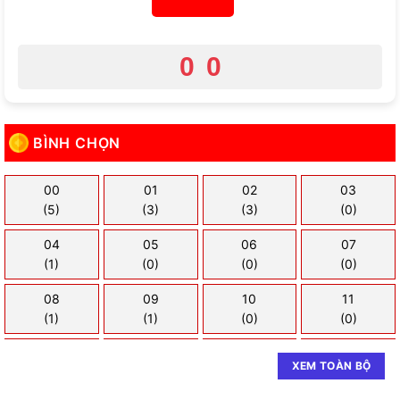
0
0
BÌNH CHỌN
00
01
02
03
(5)
(3)
(3)
(0)
04
05
06
07
(1)
(0)
(0)
(0)
08
09
10
11
(1)
(1)
(0)
(0)
12
13
14
15
XEM TOÀN BỘ
(0)
(0)
(0)
(0)