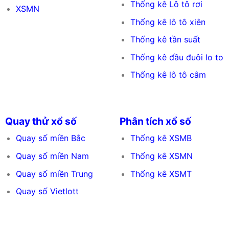
Thống kê Lô tô rơi
XSMN
26
66
(Rồng Bay)
Thống kê lô tô xiên
27
67
(Con Rùa)
Thống kê tần suất
28
68
(Con Gà)
Thống kê đầu đuôi lo to
29
69
(Con Lươn)
Thống kê lô tô câm
30
70
(Cá Đen)
31
71
(Con Tôm)
32
72
(Con Rắn)
Quay thử xổ số
Phân tích xổ số
33
73
(Con Nhện)
Quay số miền Bắc
Thống kê XSMB
34
74
(Con Nai)
Quay số miền Nam
Thống kê XSMN
35
75
(Con Dê)
Quay số miền Trung
Thống kê XSMT
36
76
(Bà Vải)
Quay số Vietlott
37
77
(Ông Trời)
38
78
(Ông Địa)
39
79
(Thần Tài)