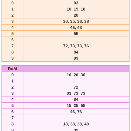
0
03
1
10, 15, 18
2
20
3
30, 35, 38, 38
4
46, 48
5
55
6
7
72, 73, 73, 76
8
84
9
99
Đuôi
0
10, 20, 30
1
2
72
3
03, 73, 73
4
84
5
15, 35, 55
6
46, 76
7
8
18, 38, 38, 48
9
99