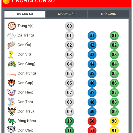
Ý NGHĨA CON SỐ
(0)
(0)
(0)
(0)
48
49
50
51
100 CON SỐ
12 CON GIÁP
THỜ CÚNG
(0)
(0)
(0)
(0)
00
(Trứng Vịt)
52
53
54
55
01
41
81
(Cá Trắng)
(0)
(0)
(0)
(0)
02
42
82
(Con Ốc)
56
57
58
59
03
43
83
(Con Vịt)
(0)
(0)
(0)
(0)
04
44
84
(Con Công)
60
61
62
63
05
45
85
(Con Trùng)
(0)
(0)
(0)
(0)
06
46
86
(Con Cọp)
64
65
66
67
07
47
87
(Con Heo)
(0)
(0)
(0)
(0)
08
48
88
(Con Thỏ)
68
69
70
71
(0)
(0)
(0)
(0)
09
49
89
(Con Trâu)
10
50
90
(Rồng Nằm)
72
73
74
75
(0)
(0)
(0)
(0)
11
51
91
(Con Chó)