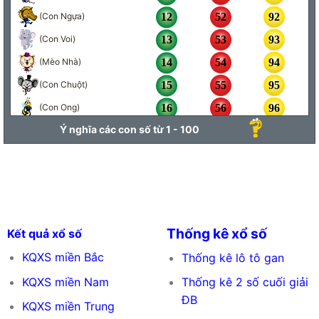
12
52
92
(Con Ngựa)
76
77
78
79
(0)
(0)
(1)
(0)
13
53
93
(Con Voi)
14
54
94
(Mèo Nhà)
80
81
82
83
(0)
(0)
(0)
(0)
15
55
95
(Con Chuột)
84
85
86
87
16
56
96
(Con Ong)
(0)
(0)
(0)
(0)
Ý nghĩa các con số từ 1 - 100
17
57
97
(Con Hạc)
88
89
90
91
18
58
98
(Mèo Rừng)
(0)
(0)
(0)
(0)
19
59
99
(Con Bướm)
92
93
94
95
20
60
(Con Rết)
(0)
(0)
(0)
(0)
21
61
(Cô Gái)
Thống kê xổ số
Kết quả xổ số
96
97
98
99
22
62
(Bồ Câu)
(0)
(0)
(0)
(0)
KQXS miền Bắc
Thống kê lô tô gan
23
63
(Con Khỉ)
KQXS miền Nam
Thống kê 2 số cuối giải
24
64
(Con Ếch)
ĐB
KQXS miền Trung
25
65
(Con Ó)