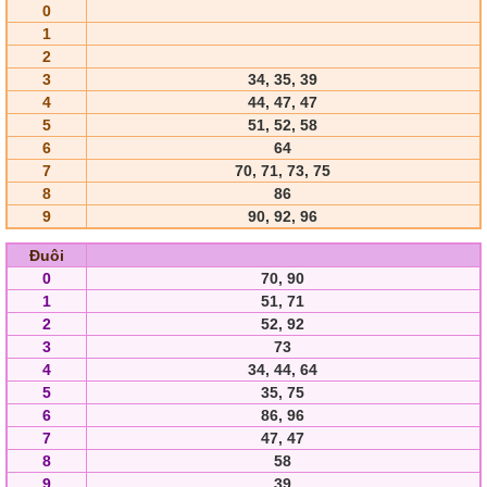
0
1
2
3
34, 35, 39
4
44, 47, 47
5
51, 52, 58
6
64
7
70, 71, 73, 75
8
86
9
90, 92, 96
Đuôi
0
70, 90
1
51, 71
2
52, 92
3
73
4
34, 44, 64
5
35, 75
6
86, 96
7
47, 47
8
58
9
39