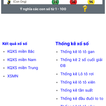
84
85
86
87
16
56
96
(Con Ong)
(0)
(0)
(0)
(0)
Ý nghĩa các con số từ 1 - 100
17
57
97
(Con Hạc)
88
89
90
91
18
58
98
(Mèo Rừng)
(0)
(0)
(0)
(0)
19
59
99
(Con Bướm)
92
93
94
95
20
60
(Con Rết)
(0)
(0)
(0)
(0)
21
61
(Cô Gái)
Thống kê xổ số
Kết quả xổ số
96
97
98
99
22
62
(Bồ Câu)
(0)
(0)
(0)
(0)
KQXS miền Bắc
Thống kê lô tô gan
23
63
(Con Khỉ)
KQXS miền Nam
Thống kê 2 số cuối giải
24
64
(Con Ếch)
ĐB
KQXS miền Trung
25
65
(Con Ó)
Thống kê Lô tô rơi
XSMN
26
66
(Rồng Bay)
Thống kê lô tô xiên
27
67
(Con Rùa)
Thống kê tần suất
28
68
(Con Gà)
Thống kê đầu đuôi lo to
29
69
(Con Lươn)