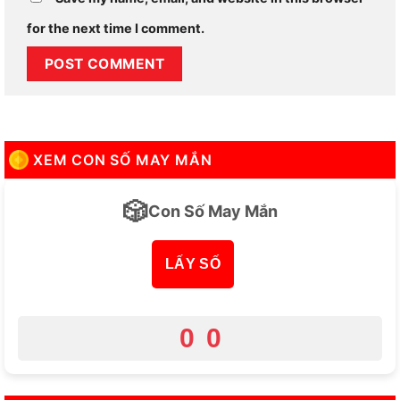
for the next time I comment.
XEM CON SỐ MAY MẮN
🎲
Con Số May Mắn
LẤY SỐ
0
0