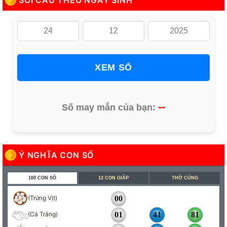
(0)
(0)
(0)
(0)
28
29
30
31
(0)
(0)
(0)
(0)
32
33
34
35
(0)
(0)
(1)
(0)
XEM SỐ
36
37
38
39
(0)
(0)
(0)
(0)
--
Số may mắn của bạn:
40
41
42
43
(0)
(0)
(0)
(0)
44
45
46
47
Ý NGHĨA CON SỐ
(0)
(0)
(0)
(0)
48
49
50
51
100 CON SỐ
12 CON GIÁP
THỜ CÚNG
(0)
(0)
(0)
(0)
00
(Trứng Vịt)
52
53
54
55
01
41
81
(Cá Trắng)
(0)
(0)
(0)
(0)