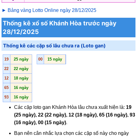
► Bảng vàng Lotto Online ngày 28/12/2025
Thống kê xổ số Khánh Hòa trước ngày
28/12/2025
Thống kê các cặp số lâu chưa ra (Loto gan)
19
25 ngày
00
15 ngày
22
22 ngày
12
18 ngày
65
16 ngày
93
16 ngày
Các cặp loto gan Khánh Hòa lâu chưa xuất hiện là:
19
(25 ngày), 22 (22 ngày), 12 (18 ngày), 65 (16 ngày), 93
(16 ngày), 00 (15 ngày)
.
Bạn nên cân nhắc lựa chọn các cặp số này cho ngày