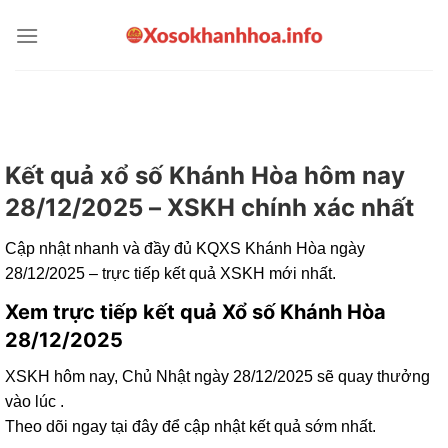
Skip
to
content
Kết quả xổ số Khánh Hòa hôm nay
28/12/2025 – XSKH chính xác nhất
Cập nhật nhanh và đầy đủ KQXS Khánh Hòa ngày
28/12/2025 – trực tiếp kết quả XSKH mới nhất.
Xem trực tiếp kết quả Xổ số Khánh Hòa
28/12/2025
XSKH hôm nay, Chủ Nhật ngày 28/12/2025 sẽ quay thưởng
vào lúc .
Theo dõi ngay tại đây để cập nhật kết quả sớm nhất.