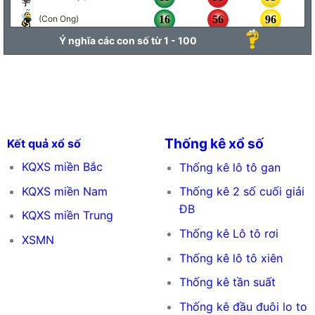
84
85
86
87
16
56
96
(Con Ong)
(0)
(0)
(0)
(0)
Ý nghĩa các con số từ 1 - 100
17
57
97
(Con Hạc)
88
89
90
91
18
58
98
(Mèo Rừng)
(0)
(0)
(0)
(0)
19
59
99
(Con Bướm)
92
93
94
95
20
60
(Con Rết)
(0)
(0)
(0)
(0)
21
61
(Cô Gái)
Thống kê xổ số
Kết quả xổ số
96
97
98
99
22
62
(Bồ Câu)
(0)
(0)
(0)
(0)
KQXS miền Bắc
Thống kê lô tô gan
23
63
(Con Khỉ)
KQXS miền Nam
Thống kê 2 số cuối giải
24
64
(Con Ếch)
ĐB
KQXS miền Trung
25
65
(Con Ó)
Thống kê Lô tô rơi
XSMN
26
66
(Rồng Bay)
Thống kê lô tô xiên
27
67
(Con Rùa)
Thống kê tần suất
28
68
(Con Gà)
Thống kê đầu đuôi lo to
29
69
(Con Lươn)