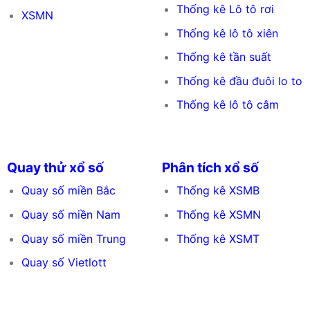
Thống kê Lô tô rơi
XSMN
26
66
(Rồng Bay)
Thống kê lô tô xiên
27
67
(Con Rùa)
Thống kê tần suất
28
68
(Con Gà)
Thống kê đầu đuôi lo to
29
69
(Con Lươn)
Thống kê lô tô câm
30
70
(Cá Đen)
31
71
(Con Tôm)
32
72
(Con Rắn)
Quay thử xổ số
Phân tích xổ số
33
73
(Con Nhện)
Quay số miền Bắc
Thống kê XSMB
34
74
(Con Nai)
Quay số miền Nam
Thống kê XSMN
35
75
(Con Dê)
Quay số miền Trung
Thống kê XSMT
36
76
(Bà Vải)
Quay số Vietlott
37
77
(Ông Trời)
38
78
(Ông Địa)
39
79
(Thần Tài)