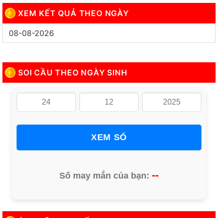
16
17
18
19
XEM KẾT QUẢ THEO NGÀY
(0)
(0)
(0)
(0)
20
21
22
23
(0)
(0)
(0)
(0)
24
25
26
27
SOI CẦU THEO NGÀY SINH
(0)
(0)
(0)
(0)
28
29
30
31
(0)
(0)
(0)
(0)
32
33
34
35
(0)
(0)
(1)
(0)
XEM SỐ
36
37
38
39
(0)
(0)
(0)
(0)
--
Số may mắn của bạn:
40
41
42
43
(0)
(0)
(0)
(0)
44
45
46
47