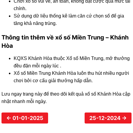
Chơi xổ số vui vẻ, an toàn, không đặt cược quá mức tài
chính.
Sử dụng dữ liệu thống kê làm căn cứ chọn số để gia
tăng khả năng trúng.
Thông tin thêm về xổ số Miền Trung – Khánh
Hòa
KQXS Khánh Hòa thuộc Xổ số Miền Trung, mở thưởng
đều đặn mỗi ngày lúc .
Xổ số Miền Trung Khánh Hòa luôn thu hút nhiều người
chơi bởi cơ cấu giải thưởng hấp dẫn.
Lưu ngay trang này để theo dõi kết quả xổ số Khánh Hòa cập
nhật nhanh mỗi ngày.
← 01-01-2025
25-12-2024 →