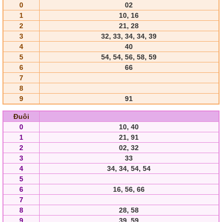
0
02
1
10, 16
2
21, 28
3
32, 33, 34, 34, 39
4
40
5
54, 54, 56, 58, 59
6
66
7
8
9
91
Đuôi
0
10, 40
1
21, 91
2
02, 32
3
33
4
34, 34, 54, 54
5
6
16, 56, 66
7
8
28, 58
9
39, 59