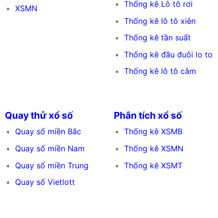
Thống kê Lô tô rơi
XSMN
26
66
(Rồng Bay)
Thống kê lô tô xiên
27
67
(Con Rùa)
Thống kê tần suất
28
68
(Con Gà)
Thống kê đầu đuôi lo to
29
69
(Con Lươn)
Thống kê lô tô câm
30
70
(Cá Đen)
31
71
(Con Tôm)
32
72
(Con Rắn)
Quay thử xổ số
Phân tích xổ số
33
73
(Con Nhện)
Quay số miền Bắc
Thống kê XSMB
34
74
(Con Nai)
Quay số miền Nam
Thống kê XSMN
35
75
(Con Dê)
Quay số miền Trung
Thống kê XSMT
36
76
(Bà Vải)
Quay số Vietlott
37
77
(Ông Trời)
38
78
(Ông Địa)
39
79
(Thần Tài)