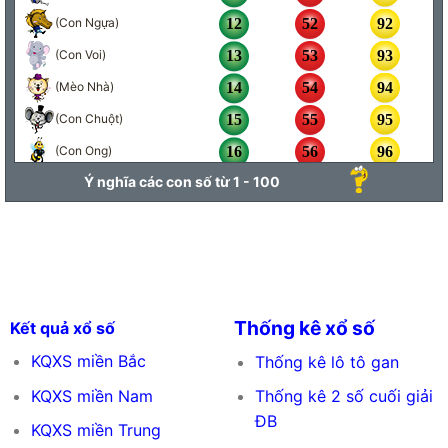
12
52
92
(Con Ngựa)
76
77
78
79
(0)
(0)
(1)
(0)
13
53
93
(Con Voi)
14
54
94
(Mèo Nhà)
80
81
82
83
(0)
(0)
(0)
(0)
15
55
95
(Con Chuột)
84
85
86
87
16
56
96
(Con Ong)
(0)
(0)
(0)
(0)
Ý nghĩa các con số từ 1 - 100
17
57
97
(Con Hạc)
88
89
90
91
18
58
98
(Mèo Rừng)
(0)
(0)
(0)
(0)
19
59
99
(Con Bướm)
92
93
94
95
20
60
(Con Rết)
(0)
(0)
(0)
(0)
21
61
(Cô Gái)
Thống kê xổ số
Kết quả xổ số
96
97
98
99
22
62
(Bồ Câu)
(0)
(0)
(0)
(0)
KQXS miền Bắc
Thống kê lô tô gan
23
63
(Con Khỉ)
KQXS miền Nam
Thống kê 2 số cuối giải
24
64
(Con Ếch)
ĐB
KQXS miền Trung
25
65
(Con Ó)