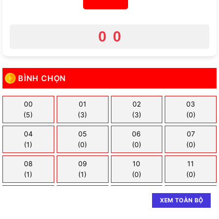
0
0
BÌNH CHỌN
00
01
02
03
(5)
(3)
(3)
(0)
04
05
06
07
(1)
(0)
(0)
(0)
08
09
10
11
(1)
(1)
(0)
(0)
12
13
14
15
XEM TOÀN BỘ
(0)
(0)
(0)
(0)