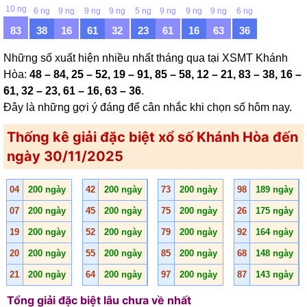
10 ng
6 ng
9 ng
9 ng
9 ng
5 ng
9 ng
9 ng
9 ng
6 ng
83
38
16
61
32
23
61
16
63
36
Những số xuất hiện nhiều nhất tháng qua tại XSMT Khánh
Hòa:
48 – 84, 25 – 52, 19 – 91, 85 – 58, 12 – 21, 83 – 38, 16 –
61, 32 – 23, 61 – 16, 63 – 36
.
Đây là những gợi ý đáng để cân nhắc khi chọn số hôm nay.
Thống kê giải đặc biệt xổ số Khánh Hòa đến
ngày 30/11/2025
04
200 ngày
42
200 ngày
73
200 ngày
98
189 ngày
07
200 ngày
45
200 ngày
75
200 ngày
26
175 ngày
19
200 ngày
52
200 ngày
79
200 ngày
92
164 ngày
20
200 ngày
55
200 ngày
85
200 ngày
68
148 ngày
21
200 ngày
64
200 ngày
97
200 ngày
87
143 ngày
Tổng giải đặc biệt lâu chưa về nhất