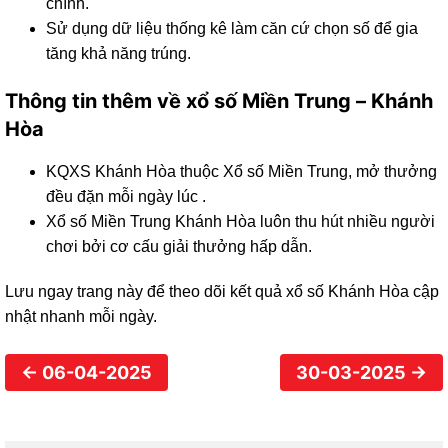
chính.
Sử dụng dữ liệu thống kê làm căn cứ chọn số để gia
tăng khả năng trúng.
Thông tin thêm về xổ số Miền Trung – Khánh
Hòa
KQXS Khánh Hòa thuộc Xổ số Miền Trung, mở thưởng
đều đặn mỗi ngày lúc .
Xổ số Miền Trung Khánh Hòa luôn thu hút nhiều người
chơi bởi cơ cấu giải thưởng hấp dẫn.
Lưu ngay trang này để theo dõi kết quả xổ số Khánh Hòa cập
nhật nhanh mỗi ngày.
← 06-04-2025
30-03-2025 →