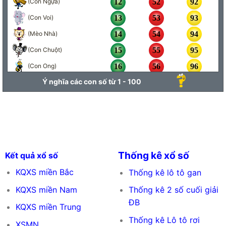
12
52
92
(Con Ngựa)
76
77
78
79
(0)
(0)
(1)
(0)
13
53
93
(Con Voi)
14
54
94
(Mèo Nhà)
80
81
82
83
(0)
(0)
(0)
(0)
15
55
95
(Con Chuột)
84
85
86
87
16
56
96
(Con Ong)
(0)
(0)
(0)
(0)
Ý nghĩa các con số từ 1 - 100
17
57
97
(Con Hạc)
88
89
90
91
18
58
98
(Mèo Rừng)
(0)
(0)
(0)
(0)
19
59
99
(Con Bướm)
92
93
94
95
20
60
(Con Rết)
(0)
(0)
(0)
(0)
21
61
(Cô Gái)
Thống kê xổ số
Kết quả xổ số
96
97
98
99
22
62
(Bồ Câu)
(0)
(0)
(0)
(0)
KQXS miền Bắc
Thống kê lô tô gan
23
63
(Con Khỉ)
KQXS miền Nam
Thống kê 2 số cuối giải
24
64
(Con Ếch)
ĐB
KQXS miền Trung
25
65
(Con Ó)
Thống kê Lô tô rơi
XSMN