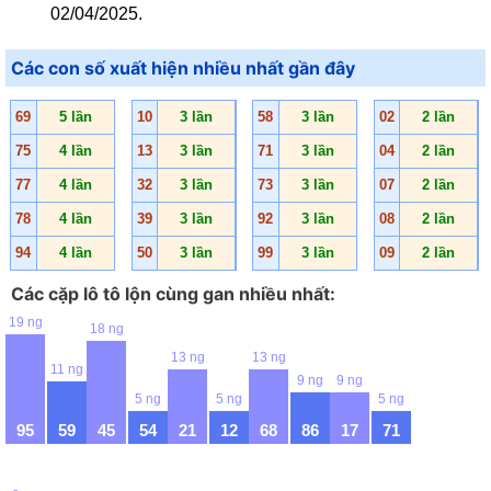
02/04/2025.
Các con số xuất hiện nhiều nhất gần đây
69
5 lần
10
3 lần
58
3 lần
02
2 lần
75
4 lần
13
3 lần
71
3 lần
04
2 lần
77
4 lần
32
3 lần
73
3 lần
07
2 lần
78
4 lần
39
3 lần
92
3 lần
08
2 lần
94
4 lần
50
3 lần
99
3 lần
09
2 lần
Các cặp lô tô lộn cùng gan nhiều nhất:
19 ng
18 ng
13 ng
13 ng
11 ng
9 ng
9 ng
5 ng
5 ng
5 ng
95
59
45
54
21
12
68
86
17
71