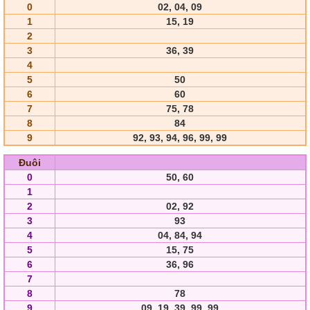
0
02, 04, 09
1
15, 19
2
3
36, 39
4
5
50
6
60
7
75, 78
8
84
9
92, 93, 94, 96, 99, 99
Đuôi
0
50, 60
1
2
02, 92
3
93
4
04, 84, 94
5
15, 75
6
36, 96
7
8
78
9
09, 19, 39, 99, 99