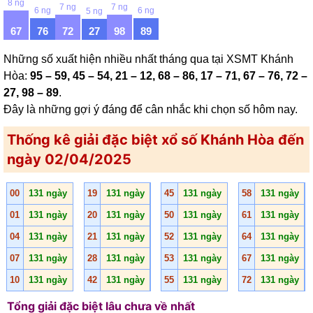
8 ng
7 ng
7 ng
6 ng
6 ng
5 ng
67
76
72
27
98
89
Những số xuất hiện nhiều nhất tháng qua tại XSMT Khánh
Hòa:
95 – 59, 45 – 54, 21 – 12, 68 – 86, 17 – 71, 67 – 76, 72 –
27, 98 – 89
.
Đây là những gợi ý đáng để cân nhắc khi chọn số hôm nay.
Thống kê giải đặc biệt xổ số Khánh Hòa đến
ngày 02/04/2025
00
131 ngày
19
131 ngày
45
131 ngày
58
131 ngày
01
131 ngày
20
131 ngày
50
131 ngày
61
131 ngày
04
131 ngày
21
131 ngày
52
131 ngày
64
131 ngày
07
131 ngày
28
131 ngày
53
131 ngày
67
131 ngày
10
131 ngày
42
131 ngày
55
131 ngày
72
131 ngày
Tổng giải đặc biệt lâu chưa về nhất