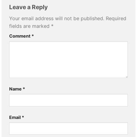
Leave a Reply
Your email address will not be published.
Required
fields are marked
*
Comment
*
Name
*
Email
*