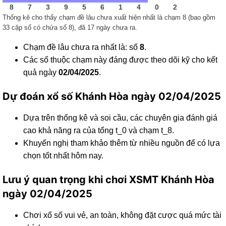
8
7
3
9
5
6
1
4
0
2
Thống kê cho thấy chạm đề lâu chưa xuất hiện nhất là chạm 8 (bao gồm
33 cặp số có chứa số 8), đã 17 ngày chưa ra.
Chạm đề lâu chưa ra nhất là: số
8
.
Các số thuộc chạm này đáng được theo dõi kỹ cho kết
quả ngày
02/04/2025
.
Dự đoán xổ số Khánh Hòa ngày 02/04/2025
Dựa trên thống kê và soi cầu, các chuyên gia đánh giá
cao khả năng ra của tổng t_0 và chạm t_8.
Khuyến nghị tham khảo thêm từ nhiều nguồn để có lựa
chọn tốt nhất hôm nay.
Lưu ý quan trọng khi chơi XSMT Khánh Hòa
ngày 02/04/2025
Chơi xổ số vui vẻ, an toàn, không đặt cược quá mức tài