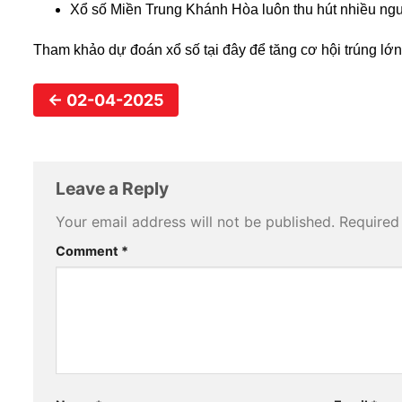
Xổ số Miền Trung Khánh Hòa luôn thu hút nhiều ngư
Tham khảo dự đoán xổ số tại đây để tăng cơ hội trúng l
← 02-04-2025
Leave a Reply
Your email address will not be published.
Required
Comment
*