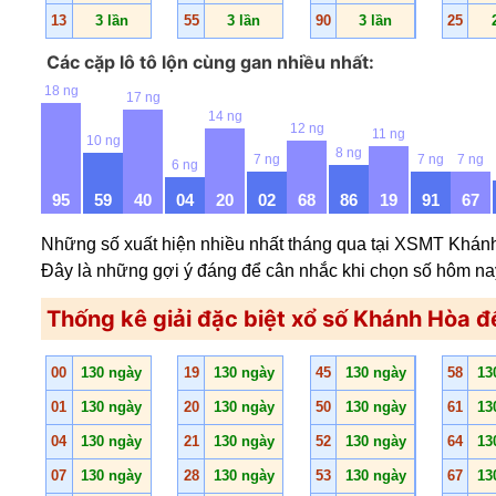
13
3 lần
55
3 lần
90
3 lần
25
Các cặp lô tô lộn cùng gan nhiều nhất:
18 ng
17 ng
14 ng
12 ng
11 ng
10 ng
8 ng
7 ng
7 ng
7 ng
6 ng
95
59
40
04
20
02
68
86
19
91
67
Những số xuất hiện nhiều nhất tháng qua tại XSMT Khán
Đây là những gợi ý đáng để cân nhắc khi chọn số hôm na
Thống kê giải đặc biệt xổ số Khánh Hòa
00
130 ngày
19
130 ngày
45
130 ngày
58
13
01
130 ngày
20
130 ngày
50
130 ngày
61
13
04
130 ngày
21
130 ngày
52
130 ngày
64
13
07
130 ngày
28
130 ngày
53
130 ngày
67
13