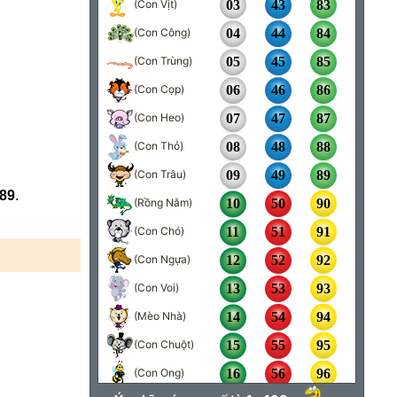
03
43
83
(Con Vịt)
(0)
(0)
(0)
(0)
04
44
84
(Con Công)
60
61
62
63
05
45
85
(Con Trùng)
(0)
(0)
(0)
(0)
06
46
86
(Con Cọp)
64
65
66
67
(0)
(0)
(0)
(0)
07
47
87
(Con Heo)
08
48
88
(Con Thỏ)
68
69
70
71
(0)
(0)
(0)
(0)
09
49
89
(Con Trâu)
 89
.
10
50
90
(Rồng Nằm)
72
73
74
75
(0)
(0)
(0)
(0)
11
51
91
(Con Chó)
12
52
92
76
77
78
79
(Con Ngựa)
(0)
(0)
(1)
(0)
13
53
93
(Con Voi)
80
81
82
83
14
54
94
(Mèo Nhà)
(0)
(0)
(0)
(0)
15
55
95
(Con Chuột)
84
85
86
87
16
56
96
(Con Ong)
(0)
(0)
(0)
(0)