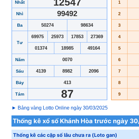
12547
Nhất
1
99492
Nhì
2
50274
98634
Ba
3
69975
25973
17853
27369
4
Tư
01374
18985
49164
5
0070
Năm
6
4139
8982
2096
Sáu
7
413
Bảy
8
87
Tám
9
► Bảng vàng Lotto Online ngày 30/03/2025
Thống kê xổ số Khánh Hòa trước ngày 3
Thống kê các cặp số lâu chưa ra (Loto gan)