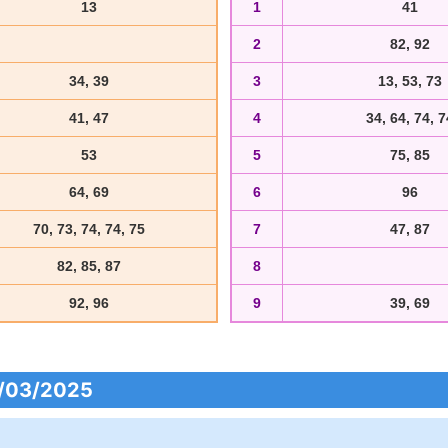
13
1
41
2
82, 92
34, 39
3
13, 53, 73
41, 47
4
34, 64, 74, 7
53
5
75, 85
64, 69
6
96
70, 73, 74, 74, 75
7
47, 87
82, 85, 87
8
92, 96
9
39, 69
0/03/2025