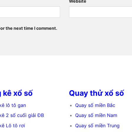
Website
for the next time I comment.
 kê xổ số
Quay thử xổ số
ê lô tô gan
Quay số miền Bắc
ê 2 số cuối giải ĐB
Quay số miền Nam
ê Lô tô rơi
Quay số miền Trung