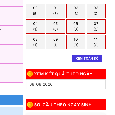
00
01
02
03
(5)
(3)
(3)
(0)
04
05
06
07
(1)
(0)
(0)
(0)
4
08
09
10
11
(1)
(1)
(0)
(0)
12
13
14
15
XEM TOÀN BỘ
(0)
(0)
(0)
(0)
16
17
18
19
XEM KẾT QUẢ THEO NGÀY
(0)
(0)
(0)
(0)
20
21
22
23
(0)
(0)
(0)
(0)
24
25
26
27
SOI CẦU THEO NGÀY SINH
(0)
(0)
(0)
(0)