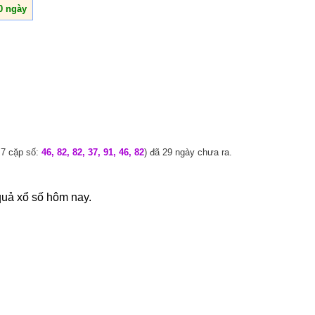
con hac
0 ngày
meo rung
con buom
con ret
co gai
bo cau
con khi
 7 cặp số:
46, 82, 82, 37, 91, 46, 82
) đã 29 ngày chưa ra.
con ech
con o
quả xổ số hôm nay.
rong bay
con rua
con ga
con luon
ca den