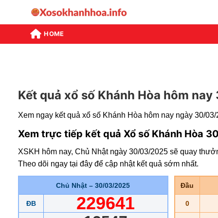
Skip
to
content
HOME
Kết quả xổ số Khánh Hòa hôm nay
Xem ngay kết quả xổ số Khánh Hòa hôm nay ngày 30/03/20
Xem trực tiếp kết quả Xổ số Khánh Hòa 
XSKH hôm nay, Chủ Nhật ngày 30/03/2025 sẽ quay thưởng
Theo dõi ngay tại đây để cập nhật kết quả sớm nhất.
Chủ Nhật – 30/03/2025
Đầu
229641
ĐB
0