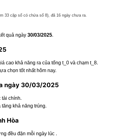
con tom
con ran
m 33 cặp số có chứa số 8), đã 16 ngày chưa ra.
con nhen
con nai
kết quả ngày
30/03/2025
.
con de
25
ba vai
ong troi
iá cao khả năng ra của tổng t_0 và chạm t_8.
ựa chọn tốt nhất hôm nay.
ong dia
than tai
òa ngày 30/03/2025
ong tao
tài chính.
 tăng khả năng trúng.
nh Hòa
g đều đặn mỗi ngày lúc .