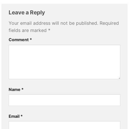
Leave a Reply
Your email address will not be published.
Required
fields are marked
*
Comment
*
Name
*
Email
*