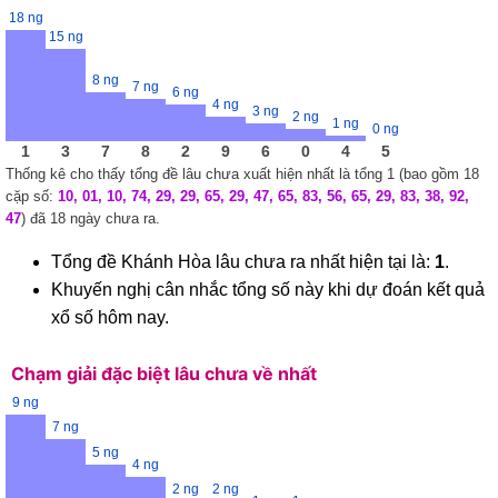
18 ng
15 ng
8 ng
7 ng
6 ng
4 ng
3 ng
2 ng
1 ng
0 ng
1
3
7
8
2
9
6
0
4
5
Thống kê cho thấy tổng đề lâu chưa xuất hiện nhất là tổng 1 (bao gồm 18
cặp số:
10, 01, 10, 74, 29, 29, 65, 29, 47, 65, 83, 56, 65, 29, 83, 38, 92,
47
) đã 18 ngày chưa ra.
Tổng đề Khánh Hòa lâu chưa ra nhất hiện tại là:
1
.
Khuyến nghị cân nhắc tổng số này khi dự đoán kết quả
xổ số hôm nay.
Chạm giải đặc biệt lâu chưa về nhất
9 ng
7 ng
5 ng
4 ng
2 ng
2 ng