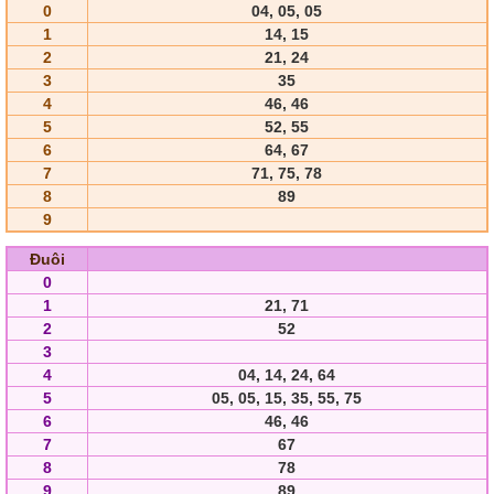
0
04, 05, 05
1
14, 15
2
21, 24
3
35
4
46, 46
5
52, 55
6
64, 67
7
71, 75, 78
8
89
9
Đuôi
0
1
21, 71
2
52
3
4
04, 14, 24, 64
5
05, 05, 15, 35, 55, 75
6
46, 46
7
67
8
78
9
89