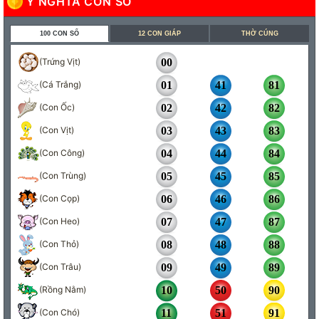
Ý NGHĨA CON SỐ
(0)
(0)
(0)
(0)
48
49
50
51
100 CON SỐ
12 CON GIÁP
THỜ CÚNG
(0)
(0)
(0)
(0)
00
(Trứng Vịt)
52
53
54
55
01
41
81
(Cá Trắng)
(0)
(0)
(0)
(0)
02
42
82
(Con Ốc)
56
57
58
59
03
43
83
(Con Vịt)
(0)
(0)
(0)
(0)
04
44
84
(Con Công)
60
61
62
63
05
45
85
(Con Trùng)
(0)
(0)
(0)
(0)
06
46
86
(Con Cọp)
64
65
66
67
07
47
87
(Con Heo)
(0)
(0)
(0)
(0)
08
48
88
(Con Thỏ)
68
69
70
71
(0)
(0)
(0)
(0)
09
49
89
(Con Trâu)
10
50
90
(Rồng Nằm)
72
73
74
75
(0)
(0)
(0)
(0)
11
51
91
(Con Chó)