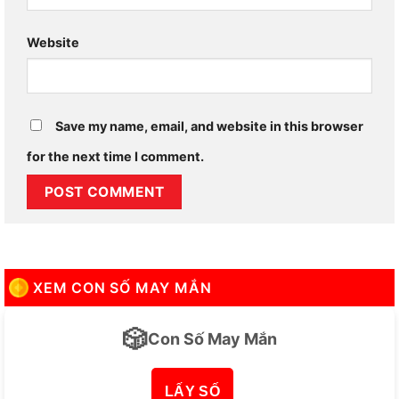
Website
Save my name, email, and website in this browser
for the next time I comment.
XEM CON SỐ MAY MẮN
🎲
Con Số May Mắn
LẤY SỐ