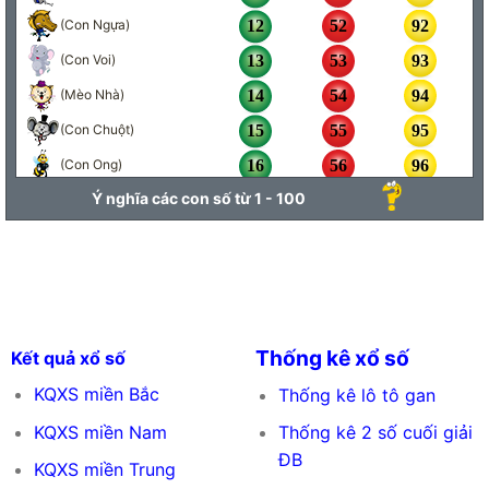
12
52
92
(Con Ngựa)
76
77
78
79
(0)
(0)
(1)
(0)
13
53
93
(Con Voi)
14
54
94
(Mèo Nhà)
80
81
82
83
(0)
(0)
(0)
(0)
15
55
95
(Con Chuột)
84
85
86
87
16
56
96
(Con Ong)
(0)
(0)
(0)
(0)
Ý nghĩa các con số từ 1 - 100
17
57
97
(Con Hạc)
88
89
90
91
18
58
98
(Mèo Rừng)
(0)
(0)
(0)
(0)
19
59
99
(Con Bướm)
92
93
94
95
20
60
(Con Rết)
(0)
(0)
(0)
(0)
21
61
(Cô Gái)
Thống kê xổ số
Kết quả xổ số
96
97
98
99
22
62
(Bồ Câu)
(0)
(0)
(0)
(0)
KQXS miền Bắc
Thống kê lô tô gan
23
63
(Con Khỉ)
KQXS miền Nam
Thống kê 2 số cuối giải
24
64
(Con Ếch)
ĐB
KQXS miền Trung
25
65
(Con Ó)