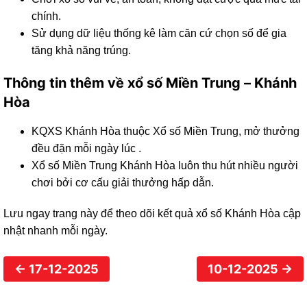
chính.
Sử dụng dữ liệu thống kê làm căn cứ chọn số để gia
tăng khả năng trúng.
Thông tin thêm về xổ số Miền Trung – Khánh
Hòa
KQXS Khánh Hòa thuộc Xổ số Miền Trung, mở thưởng
đều đặn mỗi ngày lúc .
Xổ số Miền Trung Khánh Hòa luôn thu hút nhiều người
chơi bởi cơ cấu giải thưởng hấp dẫn.
Lưu ngay trang này để theo dõi kết quả xổ số Khánh Hòa cập
nhật nhanh mỗi ngày.
← 17-12-2025
10-12-2025 →