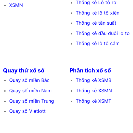
Thống kê Lô tô rơi
XSMN
26
66
(Rồng Bay)
Thống kê lô tô xiên
27
67
(Con Rùa)
Thống kê tần suất
28
68
(Con Gà)
Thống kê đầu đuôi lo to
29
69
(Con Lươn)
Thống kê lô tô câm
30
70
(Cá Đen)
31
71
(Con Tôm)
32
72
(Con Rắn)
Quay thử xổ số
Phân tích xổ số
33
73
(Con Nhện)
Quay số miền Bắc
Thống kê XSMB
34
74
(Con Nai)
Quay số miền Nam
Thống kê XSMN
35
75
(Con Dê)
Quay số miền Trung
Thống kê XSMT
36
76
(Bà Vải)
Quay số Vietlott
37
77
(Ông Trời)
38
78
(Ông Địa)
39
79
(Thần Tài)