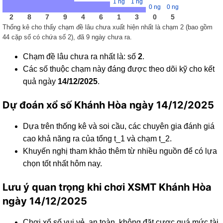
1 ng
1 ng
0 ng
0 ng
2
8
7
9
4
6
1
3
0
5
Thống kê cho thấy chạm đề lâu chưa xuất hiện nhất là chạm 2 (bao gồm
44 cặp số có chứa số 2), đã 9 ngày chưa ra.
Chạm đề lâu chưa ra nhất là: số
2
.
Các số thuộc chạm này đáng được theo dõi kỹ cho kết
quả ngày
14/12/2025
.
Dự đoán xổ số Khánh Hòa ngày 14/12/2025
Dựa trên thống kê và soi cầu, các chuyên gia đánh giá
cao khả năng ra của tổng t_1 và chạm t_2.
Khuyến nghị tham khảo thêm từ nhiều nguồn để có lựa
chọn tốt nhất hôm nay.
Lưu ý quan trọng khi chơi XSMT Khánh Hòa
ngày 14/12/2025
Chơi xổ số vui vẻ, an toàn, không đặt cược quá mức tài