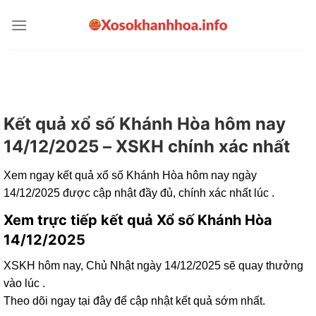
Skip
to
content
Kết quả xổ số Khánh Hòa hôm nay
14/12/2025 – XSKH chính xác nhất
Xem ngay kết quả xổ số Khánh Hòa hôm nay ngày
14/12/2025 được cập nhật đầy đủ, chính xác nhất lúc .
Xem trực tiếp kết quả Xổ số Khánh Hòa
14/12/2025
XSKH hôm nay, Chủ Nhật ngày 14/12/2025 sẽ quay thưởng
vào lúc .
Theo dõi ngay tại đây để cập nhật kết quả sớm nhất.