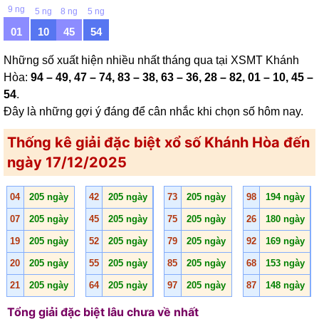
9 ng
5 ng
8 ng
5 ng
01
10
45
54
Những số xuất hiện nhiều nhất tháng qua tại XSMT Khánh
Hòa:
94 – 49, 47 – 74, 83 – 38, 63 – 36, 28 – 82, 01 – 10, 45 –
54
.
Đây là những gợi ý đáng để cân nhắc khi chọn số hôm nay.
Thống kê giải đặc biệt xổ số Khánh Hòa đến
ngày 17/12/2025
04
205 ngày
42
205 ngày
73
205 ngày
98
194 ngày
07
205 ngày
45
205 ngày
75
205 ngày
26
180 ngày
19
205 ngày
52
205 ngày
79
205 ngày
92
169 ngày
20
205 ngày
55
205 ngày
85
205 ngày
68
153 ngày
21
205 ngày
64
205 ngày
97
205 ngày
87
148 ngày
Tổng giải đặc biệt lâu chưa về nhất