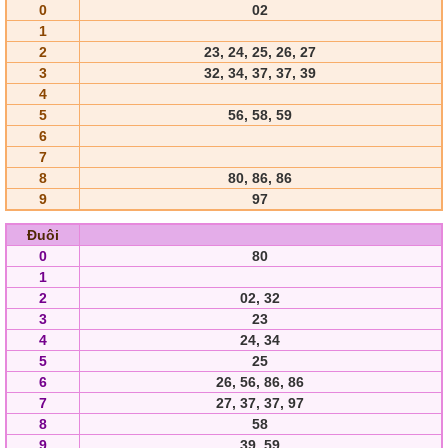
0
02
1
2
23, 24, 25, 26, 27
3
32, 34, 37, 37, 39
4
5
56, 58, 59
6
7
8
80, 86, 86
9
97
Đuôi
0
80
1
2
02, 32
3
23
4
24, 34
5
25
6
26, 56, 86, 86
7
27, 37, 37, 97
8
58
9
39, 59