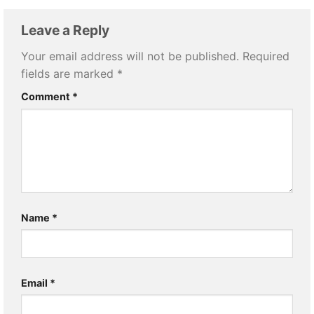
Leave a Reply
Your email address will not be published.
Required
fields are marked
*
Comment
*
Name
*
Email
*