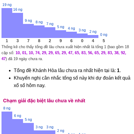
19 ng
16 ng
9 ng
8 ng
7 ng
5 ng
4 ng
3 ng
2 ng
0 ng
1
3
7
8
2
9
6
0
4
5
Thống kê cho thấy tổng đề lâu chưa xuất hiện nhất là tổng 1 (bao gồm 18
cặp số:
10, 01, 10, 74, 29, 29, 65, 29, 47, 65, 83, 56, 65, 29, 83, 38, 92,
47
) đã 19 ngày chưa ra.
Tổng đề Khánh Hòa lâu chưa ra nhất hiện tại là:
1
.
Khuyến nghị cân nhắc tổng số này khi dự đoán kết quả
xổ số hôm nay.
Chạm giải đặc biệt lâu chưa về nhất
8 ng
6 ng
5 ng
3 ng
3 ng
2 ng