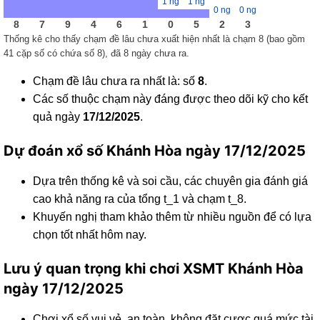
1 ng
1 ng
0 ng
0 ng
8
7
9
4
6
1
0
5
2
3
Thống kê cho thấy chạm đề lâu chưa xuất hiện nhất là chạm 8 (bao gồm
41 cặp số có chứa số 8), đã 8 ngày chưa ra.
Chạm đề lâu chưa ra nhất là: số
8
.
Các số thuộc chạm này đáng được theo dõi kỹ cho kết
quả ngày
17/12/2025
.
Dự đoán xổ số Khánh Hòa ngày 17/12/2025
Dựa trên thống kê và soi cầu, các chuyên gia đánh giá
cao khả năng ra của tổng t_1 và chạm t_8.
Khuyến nghị tham khảo thêm từ nhiều nguồn để có lựa
chọn tốt nhất hôm nay.
Lưu ý quan trọng khi chơi XSMT Khánh Hòa
ngày 17/12/2025
Chơi xổ số vui vẻ, an toàn, không đặt cược quá mức tài