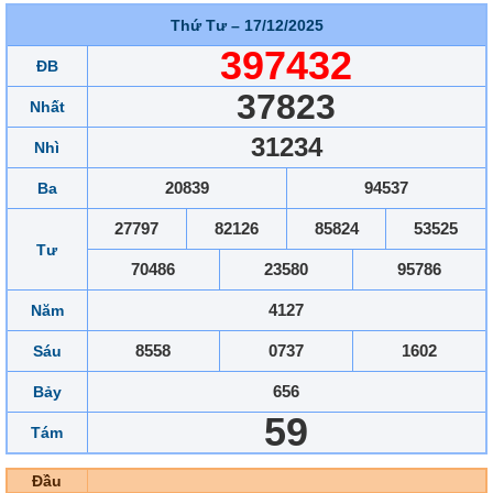
Thứ Tư – 17/12/2025
397432
ĐB
37823
Nhất
31234
Nhì
20839
94537
Ba
27797
82126
85824
53525
Tư
70486
23580
95786
4127
Năm
8558
0737
1602
Sáu
656
Bảy
59
Tám
Đầu