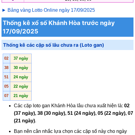
► Bảng vàng Lotto Online ngày 17/09/2025
Thống kê xổ số Khánh Hòa trước ngày
17/09/2025
Thống kê các cặp số lâu chưa ra (Loto gan)
02
37 ngày
38
30 ngày
51
24 ngày
05
22 ngày
07
21 ngày
Các cặp loto gan Khánh Hòa lâu chưa xuất hiện là:
02
(37 ngày), 38 (30 ngày), 51 (24 ngày), 05 (22 ngày), 07
(21 ngày)
.
Bạn nên cân nhắc lựa chọn các cặp số này cho ngày