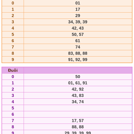
0
01
1
17
2
29
3
34, 39, 39
4
42, 43
5
50, 57
6
61
7
74
8
83, 88, 88
9
91, 92, 99
Đuôi
0
50
1
01, 61, 91
2
42, 92
3
43, 83
4
34, 74
5
6
7
17, 57
8
88, 88
9
29, 39, 39, 99