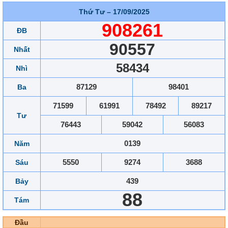
Thứ Tư – 17/09/2025
908261
ĐB
90557
Nhất
58434
Nhì
87129
98401
Ba
71599
61991
78492
89217
Tư
76443
59042
56083
0139
Năm
5550
9274
3688
Sáu
439
Bảy
88
Tám
Đầu