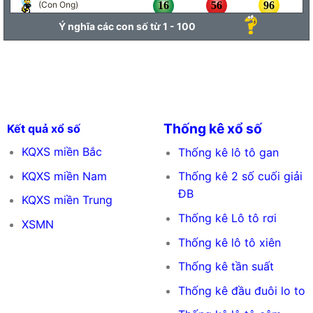
84
85
86
87
16
56
96
(Con Ong)
(0)
(0)
(0)
(0)
Ý nghĩa các con số từ 1 - 100
17
57
97
(Con Hạc)
88
89
90
91
18
58
98
(Mèo Rừng)
(0)
(0)
(0)
(0)
19
59
99
(Con Bướm)
92
93
94
95
20
60
(Con Rết)
(0)
(0)
(0)
(0)
21
61
(Cô Gái)
Thống kê xổ số
Kết quả xổ số
96
97
98
99
22
62
(Bồ Câu)
(0)
(0)
(0)
(0)
KQXS miền Bắc
Thống kê lô tô gan
23
63
(Con Khỉ)
KQXS miền Nam
Thống kê 2 số cuối giải
24
64
(Con Ếch)
ĐB
KQXS miền Trung
25
65
(Con Ó)
Thống kê Lô tô rơi
XSMN
26
66
(Rồng Bay)
Thống kê lô tô xiên
27
67
(Con Rùa)
Thống kê tần suất
28
68
(Con Gà)
Thống kê đầu đuôi lo to
29
69
(Con Lươn)