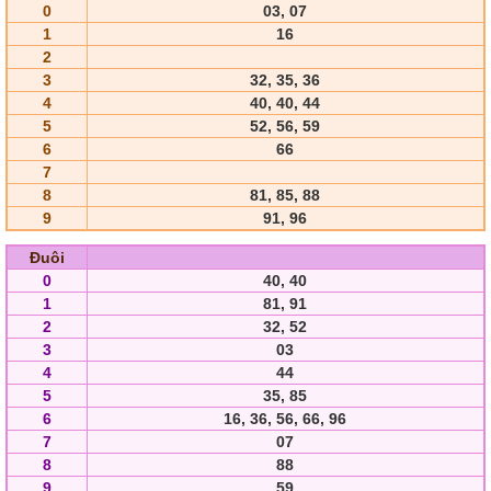
0
03, 07
1
16
2
3
32, 35, 36
4
40, 40, 44
5
52, 56, 59
6
66
7
8
81, 85, 88
9
91, 96
Đuôi
0
40, 40
1
81, 91
2
32, 52
3
03
4
44
5
35, 85
6
16, 36, 56, 66, 96
7
07
8
88
9
59