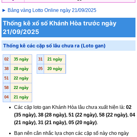
► Bảng vàng Lotto Online ngày 21/09/2025
Thống kê xổ số Khánh Hòa trước ngày
21/09/2025
Thống kê các cặp số lâu chưa ra (Loto gan)
02
35 ngày
31
21 ngày
38
28 ngày
05
20 ngày
51
22 ngày
58
22 ngày
04
21 ngày
Các cặp loto gan Khánh Hòa lâu chưa xuất hiện là:
02
(35 ngày), 38 (28 ngày), 51 (22 ngày), 58 (22 ngày), 04
(21 ngày), 31 (21 ngày), 05 (20 ngày)
.
Bạn nên cân nhắc lựa chọn các cặp số này cho ngày