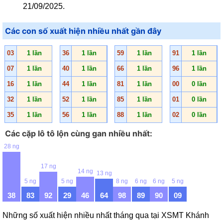
21/09/2025.
Các con số xuất hiện nhiều nhất gần đây
03
1 lần
36
1 lần
59
1 lần
91
1 lần
07
1 lần
40
1 lần
66
1 lần
96
1 lần
16
1 lần
44
1 lần
81
1 lần
00
0 lần
32
1 lần
52
1 lần
85
1 lần
01
0 lần
35
1 lần
56
1 lần
88
1 lần
02
0 lần
Các cặp lô tô lộn cùng gan nhiều nhất:
28 ng
17 ng
14 ng
13 ng
5 ng
5 ng
8 ng
6 ng
6 ng
5 ng
38
83
92
29
46
64
98
89
90
09
Những số xuất hiện nhiều nhất tháng qua tại XSMT Khánh