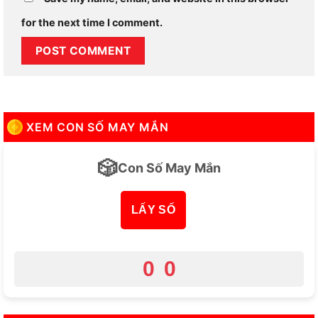
for the next time I comment.
XEM CON SỐ MAY MẮN
🎲
Con Số May Mắn
LẤY SỐ
0
0