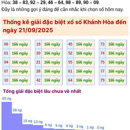
Hòa:
38 – 83, 92 – 29, 46 – 64, 98 – 89, 90 – 09
.
Đây là những gợi ý đáng để cân nhắc khi chọn số hôm nay.
Thống kê giải đặc biệt xổ số Khánh Hòa đến
ngày 21/09/2025
00
166 ngày
19
166 ngày
45
166 ngày
73
166 ngày
01
166 ngày
20
166 ngày
52
166 ngày
74
166 ngày
04
166 ngày
21
166 ngày
55
166 ngày
75
166 ngày
07
166 ngày
28
166 ngày
61
166 ngày
77
166 ngày
10
166 ngày
42
166 ngày
64
166 ngày
79
166 ngày
Tổng giải đặc biệt lâu chưa về nhất
65 ng
39 ng
15 ng
13 ng
6 ng
5 ng
4 ng
3 ng
1 ng
0 ng