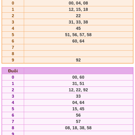
0
00, 04, 08
1
12, 15, 18
2
22
3
31, 33, 38
4
45
5
51, 56, 57, 58
6
60, 64
7
8
9
92
Đuôi
0
00, 60
1
31, 51
2
12, 22, 92
3
33
4
04, 64
5
15, 45
6
56
7
57
8
08, 18, 38, 58
9