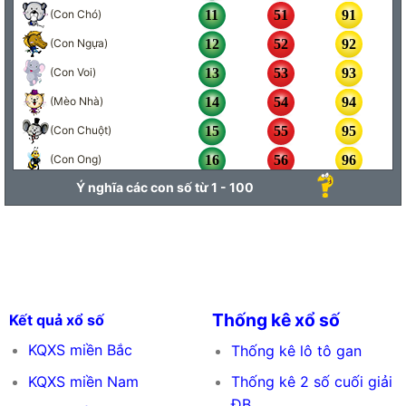
(0)
(0)
(0)
(0)
11
51
91
(Con Chó)
12
52
92
(Con Ngựa)
76
77
78
79
(0)
(0)
(1)
(0)
13
53
93
(Con Voi)
14
54
94
(Mèo Nhà)
80
81
82
83
(0)
(0)
(0)
(0)
15
55
95
(Con Chuột)
84
85
86
87
16
56
96
(Con Ong)
(0)
(0)
(0)
(0)
Ý nghĩa các con số từ 1 - 100
17
57
97
(Con Hạc)
88
89
90
91
18
58
98
(Mèo Rừng)
(0)
(0)
(0)
(0)
19
59
99
(Con Bướm)
92
93
94
95
20
60
(Con Rết)
(0)
(0)
(0)
(0)
21
61
(Cô Gái)
Thống kê xổ số
Kết quả xổ số
96
97
98
99
22
62
(Bồ Câu)
(0)
(0)
(0)
(0)
KQXS miền Bắc
Thống kê lô tô gan
23
63
(Con Khỉ)
KQXS miền Nam
Thống kê 2 số cuối giải
24
64
(Con Ếch)
ĐB