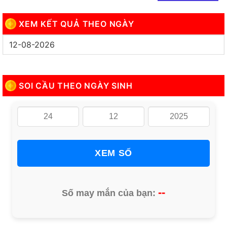
16
17
18
19
XEM KẾT QUẢ THEO NGÀY
(0)
(0)
(0)
(0)
20
21
22
23
(0)
(0)
(0)
(0)
24
25
26
27
SOI CẦU THEO NGÀY SINH
(0)
(0)
(0)
(0)
28
29
30
31
(0)
(0)
(0)
(0)
32
33
34
35
(0)
(0)
(1)
(0)
XEM SỐ
36
37
38
39
(0)
(0)
(0)
(0)
--
Số may mắn của bạn:
40
41
42
43
(0)
(0)
(0)
(0)