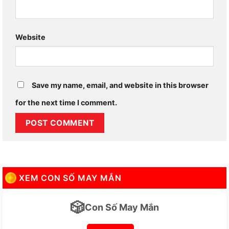
Website
Save my name, email, and website in this browser
for the next time I comment.
XEM CON SỐ MAY MẮN
🎲
Con Số May Mắn