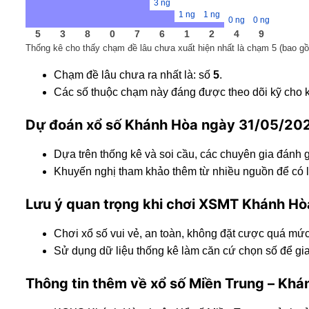
3 ng
1 ng
1 ng
0 ng
0 ng
5
3
8
0
7
6
1
2
4
9
Thống kê cho thấy chạm đề lâu chưa xuất hiện nhất là chạm 5 (bao gồ
Chạm đề lâu chưa ra nhất là: số
5
.
Các số thuộc chạm này đáng được theo dõi kỹ cho 
Dự đoán xổ số Khánh Hòa ngày 31/05/20
Dựa trên thống kê và soi cầu, các chuyên gia đánh g
Khuyến nghị tham khảo thêm từ nhiều nguồn để có l
Lưu ý quan trọng khi chơi XSMT Khánh H
Chơi xổ số vui vẻ, an toàn, không đặt cược quá mức 
Sử dụng dữ liệu thống kê làm căn cứ chọn số để gia
Thông tin thêm về xổ số Miền Trung – Khá