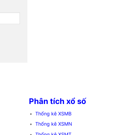
Phân tích xổ số
Thống kê XSMB
Thống kê XSMN
Thống kê XSMT