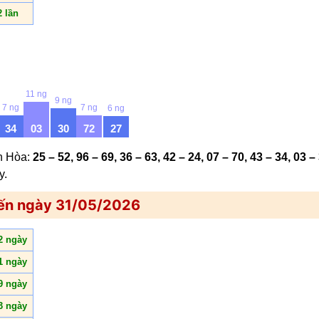
con vit
2 lần
con cong
cong trung
con cop
con heo
11 ng
9 ng
7 ng
7 ng
6 ng
con tho
34
03
30
72
27
con trau
h Hòa:
25 – 52, 96 – 69, 36 – 63, 42 – 24, 07 – 70, 43 – 34, 03 –
rong nam
y.
con cho
đến ngày 31/05/2026
con ngua
con voi
2 ngày
meo nha
1 ngày
con chuot
9 ngày
con ong
3 ngày
giaima