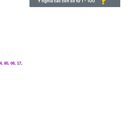
Ý nghĩa các con số từ 1 - 100
17
57
97
(Con Hạc)
88
89
90
91
18
58
98
(Mèo Rừng)
(0)
(0)
(0)
(0)
19
59
99
(Con Bướm)
92
93
94
95
20
60
(Con Rết)
(0)
(0)
(0)
(0)
21
61
(Cô Gái)
96
97
98
99
22
62
(Bồ Câu)
(0)
(0)
(0)
(0)
23
63
(Con Khỉ)
4, 80, 08, 17,
24
64
(Con Ếch)
25
65
(Con Ó)
26
66
(Rồng Bay)
27
67
(Con Rùa)
28
68
(Con Gà)
29
69
(Con Lươn)
30
70
(Cá Đen)