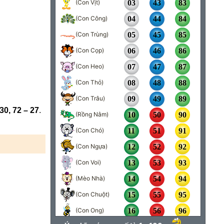
03
43
83
(Con Vịt)
(0)
(0)
(0)
(0)
04
44
84
(Con Công)
60
61
62
63
05
45
85
(Con Trùng)
(0)
(0)
(0)
(0)
06
46
86
(Con Cọp)
64
65
66
67
(0)
(0)
(0)
(0)
07
47
87
(Con Heo)
08
48
88
(Con Thỏ)
68
69
70
71
(0)
(0)
(0)
(0)
09
49
89
(Con Trâu)
 30, 72 – 27
.
10
50
90
(Rồng Nằm)
72
73
74
75
(0)
(0)
(0)
(0)
11
51
91
(Con Chó)
12
52
92
76
77
78
79
(Con Ngựa)
(0)
(0)
(1)
(0)
13
53
93
(Con Voi)
80
81
82
83
14
54
94
(Mèo Nhà)
(0)
(0)
(0)
(0)
15
55
95
(Con Chuột)
84
85
86
87
16
56
96
(Con Ong)
(0)
(0)
(0)
(0)