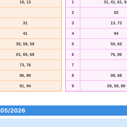
10, 13
1
31, 41, 61, 9
2
02
31
3
13, 73
41
4
94
55, 59, 59
5
55, 65
61, 65, 68
6
76, 86
73, 76
7
86, 89
8
08, 68
91, 94
9
59, 59, 89
1/05/2026