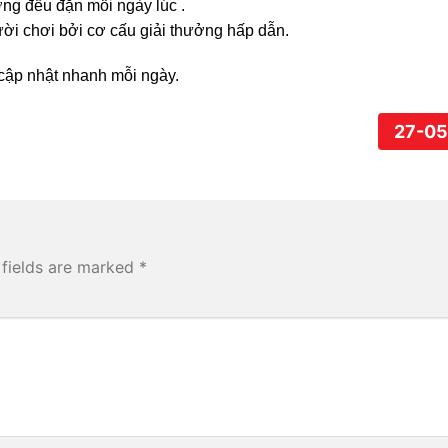
g đều đặn mỗi ngày lúc .
ời chơi bởi cơ cấu giải thưởng hấp dẫn.
cập nhật nhanh mỗi ngày.
27-05
 fields are marked
*