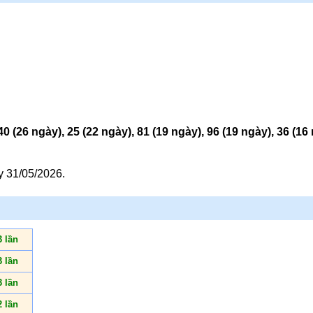
40 (26 ngày), 25 (22 ngày), 81 (19 ngày), 96 (19 ngày), 36 (16
y 31/05/2026.
3 lần
trung vit
3 lần
ca trang
3 lần
con oc
2 lần