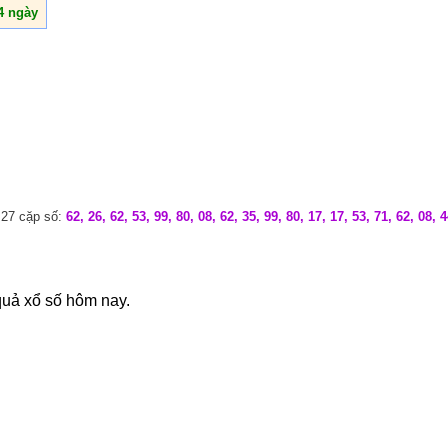
con hac
4 ngày
meo rung
con buom
con ret
co gai
bo cau
con khi
 27 cặp số:
62, 26, 62, 53, 99, 80, 08, 62, 35, 99, 80, 17, 17, 53, 71, 62, 08, 4
con ech
con o
rong bay
quả xổ số hôm nay.
con rua
con ga
con luon
ca den